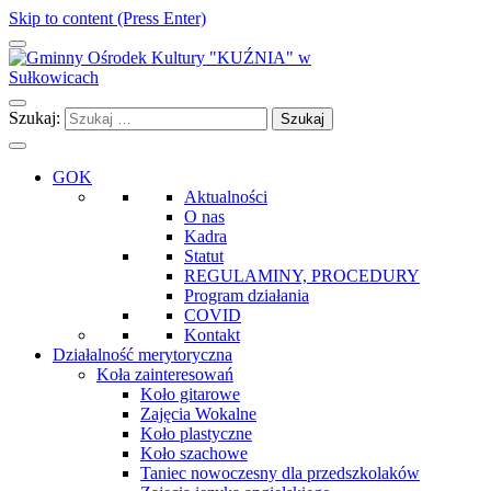
Skip to content (Press Enter)
Gminny Ośrodek Kultury "KUŹNIA" w Sułkowicach
Szukaj:
GOK
Aktualności
O nas
Kadra
Statut
REGULAMINY, PROCEDURY
Program działania
COVID
Kontakt
Działalność merytoryczna
Koła zainteresowań
Koło gitarowe
Zajęcia Wokalne
Koło plastyczne
Koło szachowe
Taniec nowoczesny dla przedszkolaków