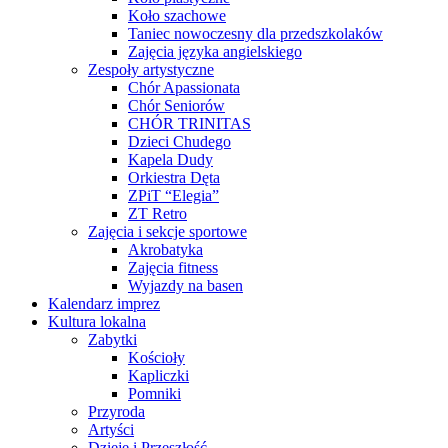
Koło szachowe
Taniec nowoczesny dla przedszkolaków
Zajęcia języka angielskiego
Zespoły artystyczne
Chór Apassionata
Chór Seniorów
CHÓR TRINITAS
Dzieci Chudego
Kapela Dudy
Orkiestra Dęta
ZPiT “Elegia”
ZT Retro
Zajęcia i sekcje sportowe
Akrobatyka
Zajęcia fitness
Wyjazdy na basen
Kalendarz imprez
Kultura lokalna
Zabytki
Kościoły
Kapliczki
Pomniki
Przyroda
Artyści
Dzieje i Przeszłość