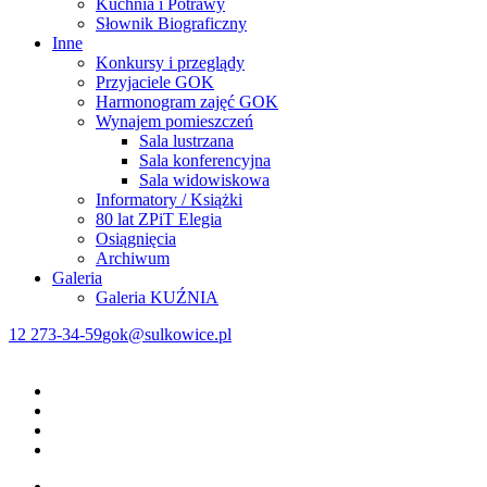
Kuchnia i Potrawy
Słownik Biograficzny
Inne
Konkursy i przeglądy
Przyjaciele GOK
Harmonogram zajęć GOK
Wynajem pomieszczeń
Sala lustrzana
Sala konferencyjna
Sala widowiskowa
Informatory / Książki
80 lat ZPiT Elegia
Osiągnięcia
Archiwum
Galeria
Galeria KUŹNIA
12 273-34-59
gok@sulkowice.pl