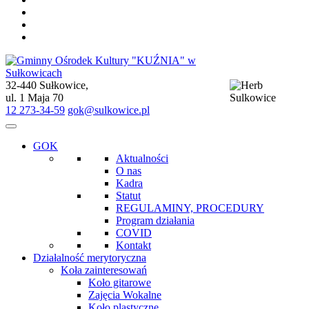
32-440 Sułkowice,
Gminny Ośrodek Kultury "KUŹNIA" w Sułkowicach
ul. 1 Maja 70
12 273-34-59
gok@sulkowice.pl
GOK
Aktualności
O nas
Kadra
Statut
REGULAMINY, PROCEDURY
Program działania
COVID
Kontakt
Działalność merytoryczna
Koła zainteresowań
Koło gitarowe
Zajęcia Wokalne
Koło plastyczne