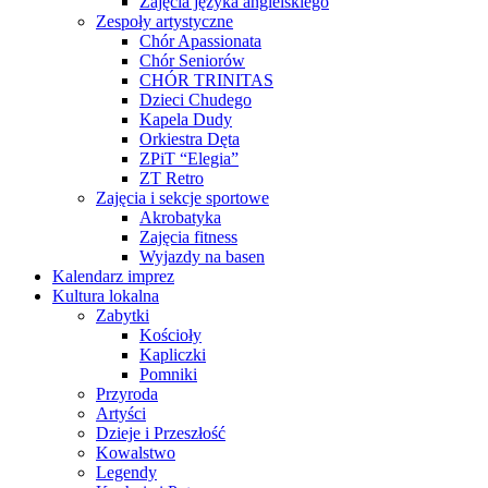
Zajęcia języka angielskiego
Zespoły artystyczne
Chór Apassionata
Chór Seniorów
CHÓR TRINITAS
Dzieci Chudego
Kapela Dudy
Orkiestra Dęta
ZPiT “Elegia”
ZT Retro
Zajęcia i sekcje sportowe
Akrobatyka
Zajęcia fitness
Wyjazdy na basen
Kalendarz imprez
Kultura lokalna
Zabytki
Kościoły
Kapliczki
Pomniki
Przyroda
Artyści
Dzieje i Przeszłość
Kowalstwo
Legendy