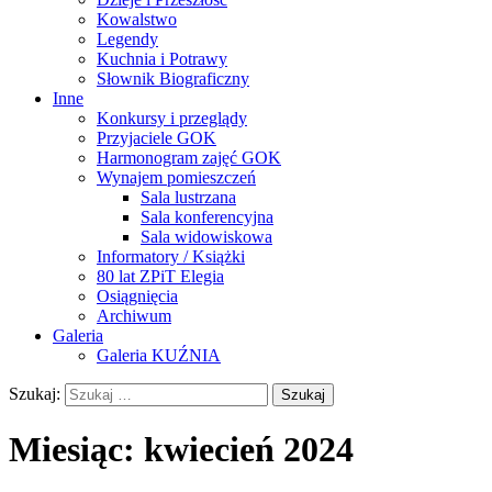
Kowalstwo
Legendy
Kuchnia i Potrawy
Słownik Biograficzny
Inne
Konkursy i przeglądy
Przyjaciele GOK
Harmonogram zajęć GOK
Wynajem pomieszczeń
Sala lustrzana
Sala konferencyjna
Sala widowiskowa
Informatory / Książki
80 lat ZPiT Elegia
Osiągnięcia
Archiwum
Galeria
Galeria KUŹNIA
Szukaj:
Miesiąc:
kwiecień 2024