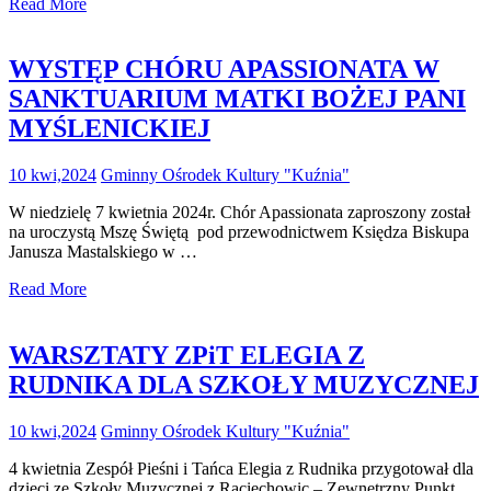
Read More
WYSTĘP CHÓRU APASSIONATA W
SANKTUARIUM MATKI BOŻEJ PANI
MYŚLENICKIEJ
10 kwi,2024
Gminny Ośrodek Kultury "Kuźnia"
W niedzielę 7 kwietnia 2024r. Chór Apassionata zaproszony został
na uroczystą Mszę Świętą pod przewodnictwem Księdza Biskupa
Janusza Mastalskiego w …
Read More
WARSZTATY ZPiT ELEGIA Z
RUDNIKA DLA SZKOŁY MUZYCZNEJ
10 kwi,2024
Gminny Ośrodek Kultury "Kuźnia"
4 kwietnia Zespół Pieśni i Tańca Elegia z Rudnika przygotował dla
dzieci ze Szkoły Muzycznej z Raciechowic – Zewnętrzny Punkt …