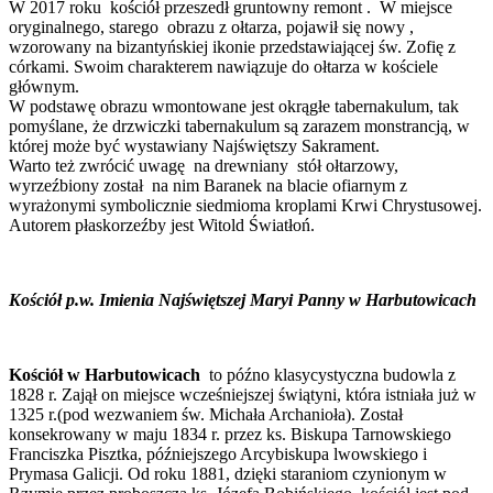
W 2017 roku kościół przeszedł gruntowny remont . W miejsce
oryginalnego, starego obrazu z ołtarza, pojawił się nowy ,
wzorowany na bizantyńskiej ikonie przedstawiającej św. Zofię z
córkami. Swoim charakterem nawiązuje do ołtarza w kościele
głównym.
W podstawę obrazu wmontowane jest okrągłe tabernakulum, tak
pomyślane, że drzwiczki tabernakulum są zarazem monstrancją, w
której może być wystawiany Najświętszy Sakrament.
Warto też zwrócić uwagę na drewniany stół ołtarzowy,
wyrzeźbiony został na nim Baranek na blacie ofiarnym z
wyrażonymi symbolicznie siedmioma kroplami Krwi Chrystusowej.
Autorem płaskorzeźby jest Witold Światłoń.
Kościół p.w. Imienia Najświętszej Maryi Panny w Harbutowicach
Kościół w Harbutowicach
to późno klasycystyczna budowla z
1828 r. Zajął on miejsce wcześniejszej świątyni, która istniała już w
1325 r.(pod wezwaniem św. Michała Archanioła). Został
konsekrowany w maju 1834 r. przez ks. Biskupa Tarnowskiego
Franciszka Pisztka, późniejszego Arcybiskupa lwowskiego i
Prymasa Galicji. Od roku 1881, dzięki staraniom czynionym w