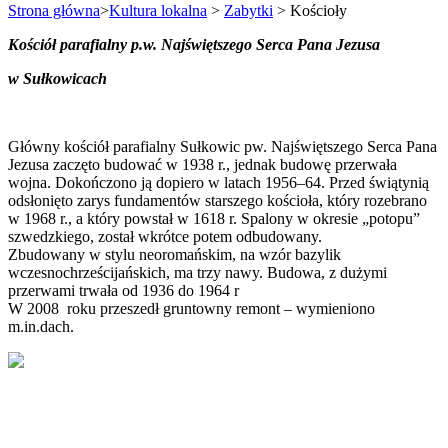
Strona główna
>
Kultura lokalna
>
Zabytki
>
Kościoły
Kościół parafialny p.w. Najświętszego Serca Pana Jezusa
w Sułkowicach
Główny kościół parafialny Sułkowic pw. Najświętszego Serca Pana
Jezusa zaczęto budować w 1938 r., jednak budowę przerwała
wojna. Dokończono ją dopiero w latach 1956–64. Przed świątynią
odsłonięto zarys fundamentów starszego kościoła, który rozebrano
w 1968 r., a który powstał w 1618 r. Spalony w okresie „potopu”
szwedzkiego, został wkrótce potem odbudowany.
Zbudowany w stylu neoromańskim, na wzór bazylik
wczesnochrześcijańskich, ma trzy nawy. Budowa, z dużymi
przerwami trwała od 1936 do 1964 r
W 2008 roku przeszedł gruntowny remont – wymieniono
m.in.dach.