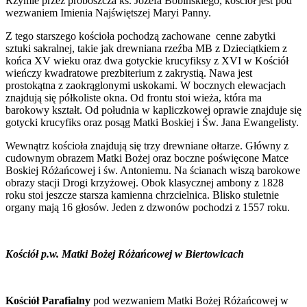
Rzymie przez proboszcza ks. Józefa Bobińskiego, kościół jest pod
wezwaniem Imienia Najświętszej Maryi Panny.
Z tego starszego kościoła pochodzą zachowane cenne zabytki
sztuki sakralnej, takie jak drewniana rzeźba MB z Dzieciątkiem z
końca XV wieku oraz dwa gotyckie krucyfiksy z XVI w Kościół
wieńczy kwadratowe prezbiterium z zakrystią. Nawa jest
prostokątna z zaokrąglonymi uskokami. W bocznych elewacjach
znajdują się półkoliste okna. Od frontu stoi wieża, która ma
barokowy kształt. Od południa w kapliczkowej oprawie znajduje się
gotycki krucyfiks oraz posąg Matki Boskiej i Św. Jana Ewangelisty.
Wewnątrz kościoła znajdują się trzy drewniane ołtarze. Główny z
cudownym obrazem Matki Bożej oraz boczne poświęcone Matce
Boskiej Różańcowej i św. Antoniemu. Na ścianach wiszą barokowe
obrazy stacji Drogi krzyżowej. Obok klasycznej ambony z 1828
roku stoi jeszcze starsza kamienna chrzcielnica. Blisko stuletnie
organy mają 16 głosów. Jeden z dzwonów pochodzi z 1557 roku.
Kościół p.w. Matki Bożej Różańcowej w Biertowicach
Kościół Parafialny
pod wezwaniem Matki Bożej Różańcowej w