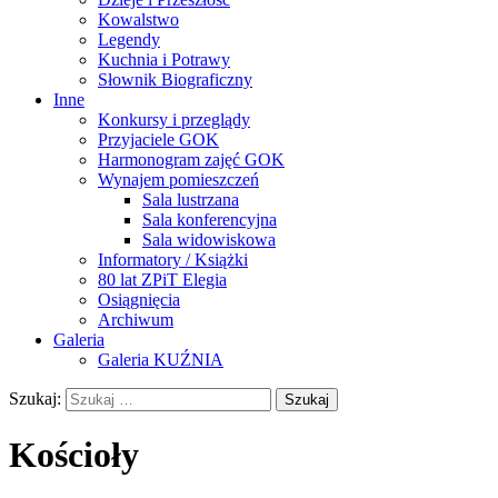
Kowalstwo
Legendy
Kuchnia i Potrawy
Słownik Biograficzny
Inne
Konkursy i przeglądy
Przyjaciele GOK
Harmonogram zajęć GOK
Wynajem pomieszczeń
Sala lustrzana
Sala konferencyjna
Sala widowiskowa
Informatory / Książki
80 lat ZPiT Elegia
Osiągnięcia
Archiwum
Galeria
Galeria KUŹNIA
Szukaj:
Kościoły