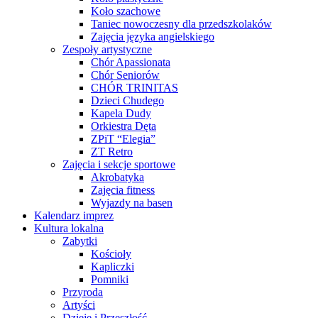
Koło szachowe
Taniec nowoczesny dla przedszkolaków
Zajęcia języka angielskiego
Zespoły artystyczne
Chór Apassionata
Chór Seniorów
CHÓR TRINITAS
Dzieci Chudego
Kapela Dudy
Orkiestra Dęta
ZPiT “Elegia”
ZT Retro
Zajęcia i sekcje sportowe
Akrobatyka
Zajęcia fitness
Wyjazdy na basen
Kalendarz imprez
Kultura lokalna
Zabytki
Kościoły
Kapliczki
Pomniki
Przyroda
Artyści
Dzieje i Przeszłość