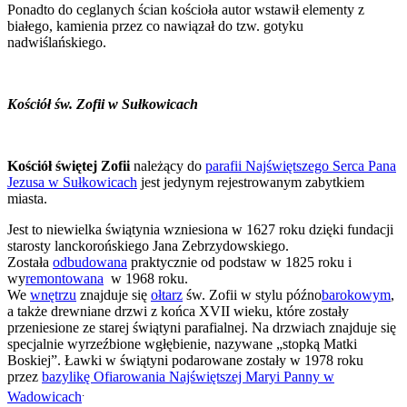
Ponadto do ceglanych ścian kościoła autor wstawił elementy z
białego, kamienia przez co nawiązał do tzw. gotyku
nadwiślańskiego
.
Kościół św. Zofii w Sułkowicach
Kościół świętej Zofii
należący do
parafii Najświętszego Serca Pana
Jezusa w Sułkowicach
jest jedynym rejestrowanym zabytkiem
miasta.
Jest to niewielka świątynia wzniesiona w 1627 roku dzięki fundacji
starosty lanckorońskiego Jana Zebrzydowskiego.
Została
odbudowana
praktycznie od podstaw w 1825 roku i
wy
remontowana
w 1968 roku.
We
wnętrzu
znajduje się
ołtarz
św. Zofii w stylu późno
barokowym
,
a także drewniane drzwi z końca XVII wieku, które zostały
przeniesione ze starej świątyni parafialnej. Na drzwiach znajduje się
specjalnie wyrzeźbione wgłębienie, nazywane „stopką Matki
Boskiej”. Ławki w świątyni podarowane zostały w 1978 roku
przez
bazylikę Ofiarowania Najświętszej Maryi Panny w
.
Wadowicach