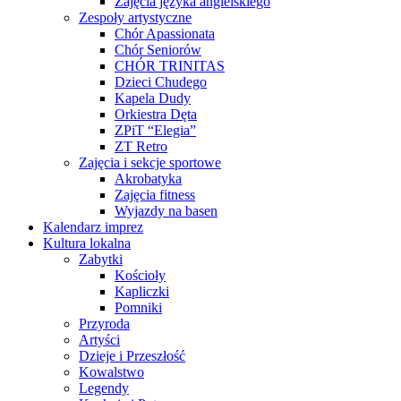
Zajęcia języka angielskiego
Zespoły artystyczne
Chór Apassionata
Chór Seniorów
CHÓR TRINITAS
Dzieci Chudego
Kapela Dudy
Orkiestra Dęta
ZPiT “Elegia”
ZT Retro
Zajęcia i sekcje sportowe
Akrobatyka
Zajęcia fitness
Wyjazdy na basen
Kalendarz imprez
Kultura lokalna
Zabytki
Kościoły
Kapliczki
Pomniki
Przyroda
Artyści
Dzieje i Przeszłość
Kowalstwo
Legendy