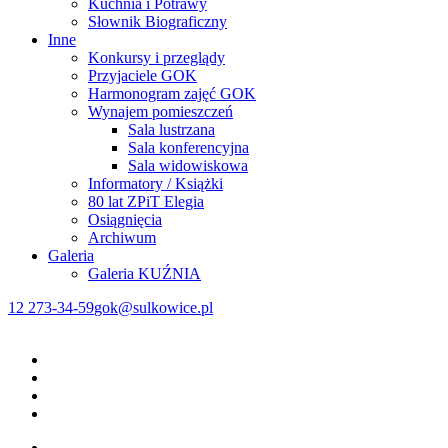
Kuchnia i Potrawy
Słownik Biograficzny
Inne
Konkursy i przeglądy
Przyjaciele GOK
Harmonogram zajęć GOK
Wynajem pomieszczeń
Sala lustrzana
Sala konferencyjna
Sala widowiskowa
Informatory / Książki
80 lat ZPiT Elegia
Osiągnięcia
Archiwum
Galeria
Galeria KUŹNIA
12 273-34-59
gok@sulkowice.pl