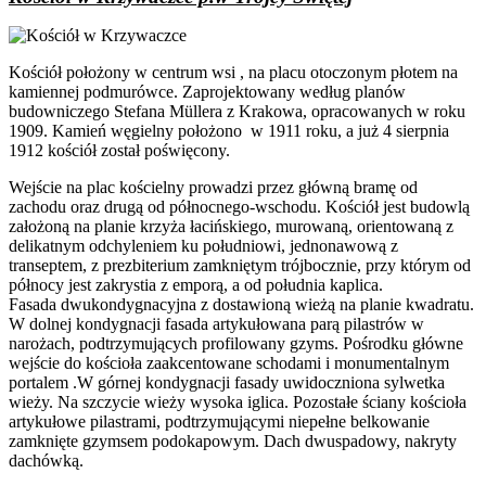
Kościół położony w centrum wsi , na placu otoczonym płotem na
kamiennej podmurówce. Zaprojektowany
według planów
budowniczego Stefana Müllera z Krakowa, opracowanych w roku
1909. Kamień węgielny położono w 1911 roku, a już 4 sierpnia
1912 kościół został poświęcony.
Wejście na plac kościelny prowadzi przez główną bramę od
zachodu oraz drugą od północnego-wschodu. Kościół jest budowlą
założoną na planie krzyża łacińskiego, murowaną, orientowaną z
delikatnym odchyleniem ku południowi, jednonawową z
transeptem, z prezbiterium zamkniętym trójbocznie, przy którym od
północy jest zakrystia z emporą, a od południa kaplica.
Fasada dwukondygnacyjna z dostawioną wieżą na planie kwadratu.
W dolnej kondygnacji fasada artykułowana parą pilastrów w
narożach, podtrzymujących profilowany gzyms. Pośrodku główne
wejście do kościoła zaakcentowane schodami i monumentalnym
portalem .W górnej kondygnacji fasady uwidoczniona sylwetka
wieży. Na szczycie wieży wysoka iglica. Pozostałe ściany kościoła
artykułowe pilastrami, podtrzymującymi niepełne belkowanie
zamknięte gzymsem podokapowym. Dach dwuspadowy, nakryty
dachówką.