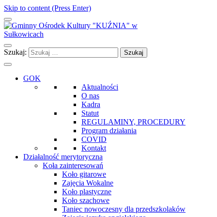
Skip to content (Press Enter)
Gminny Ośrodek Kultury "KUŹNIA" w Sułkowicach
Szukaj:
GOK
Aktualności
O nas
Kadra
Statut
REGULAMINY, PROCEDURY
Program działania
COVID
Kontakt
Działalność merytoryczna
Koła zainteresowań
Koło gitarowe
Zajęcia Wokalne
Koło plastyczne
Koło szachowe
Taniec nowoczesny dla przedszkolaków