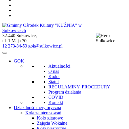
32-440 Sułkowice,
Gminny Ośrodek Kultury "KUŹNIA" w Sułkowicach
ul. 1 Maja 70
12 273-34-59
gok@sulkowice.pl
GOK
Aktualności
O nas
Kadra
Statut
REGULAMINY, PROCEDURY
Program działania
COVID
Kontakt
Działalność merytoryczna
Koła zainteresowań
Koło gitarowe
Zajęcia Wokalne
Koło plastyczne