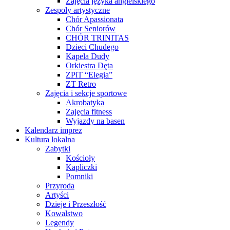
Zajęcia języka angielskiego
Zespoły artystyczne
Chór Apassionata
Chór Seniorów
CHÓR TRINITAS
Dzieci Chudego
Kapela Dudy
Orkiestra Dęta
ZPiT “Elegia”
ZT Retro
Zajęcia i sekcje sportowe
Akrobatyka
Zajęcia fitness
Wyjazdy na basen
Kalendarz imprez
Kultura lokalna
Zabytki
Kościoły
Kapliczki
Pomniki
Przyroda
Artyści
Dzieje i Przeszłość
Kowalstwo
Legendy