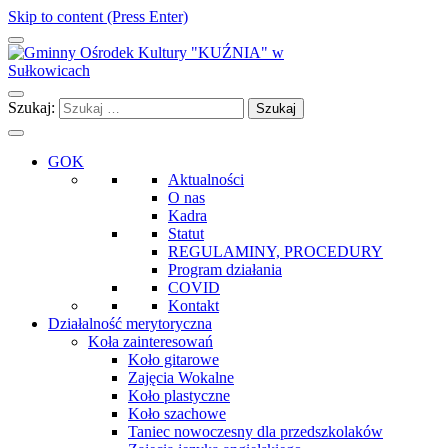
Skip to content (Press Enter)
Gminny Ośrodek Kultury "KUŹNIA" w Sułkowicach
Szukaj:
GOK
Aktualności
O nas
Kadra
Statut
REGULAMINY, PROCEDURY
Program działania
COVID
Kontakt
Działalność merytoryczna
Koła zainteresowań
Koło gitarowe
Zajęcia Wokalne
Koło plastyczne
Koło szachowe
Taniec nowoczesny dla przedszkolaków