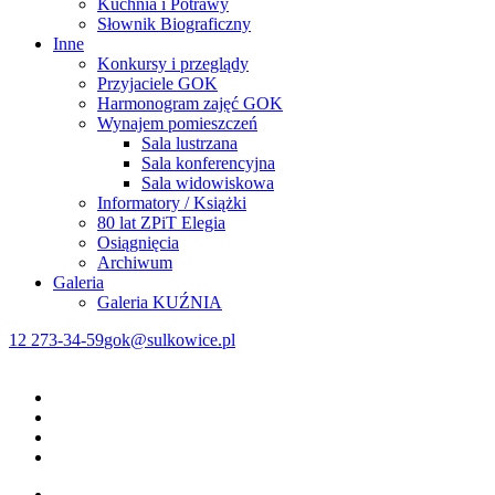
Kuchnia i Potrawy
Słownik Biograficzny
Inne
Konkursy i przeglądy
Przyjaciele GOK
Harmonogram zajęć GOK
Wynajem pomieszczeń
Sala lustrzana
Sala konferencyjna
Sala widowiskowa
Informatory / Książki
80 lat ZPiT Elegia
Osiągnięcia
Archiwum
Galeria
Galeria KUŹNIA
12 273-34-59
gok@sulkowice.pl