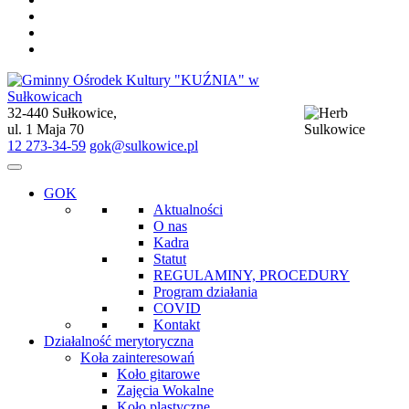
32-440 Sułkowice,
Gminny Ośrodek Kultury "KUŹNIA" w Sułkowicach
ul. 1 Maja 70
12 273-34-59
gok@sulkowice.pl
GOK
Aktualności
O nas
Kadra
Statut
REGULAMINY, PROCEDURY
Program działania
COVID
Kontakt
Działalność merytoryczna
Koła zainteresowań
Koło gitarowe
Zajęcia Wokalne
Koło plastyczne