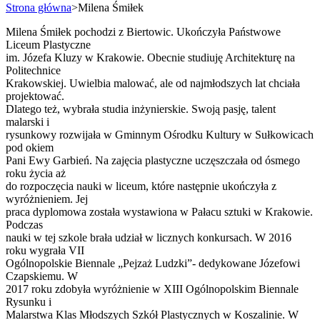
Strona główna
>
Milena Śmiłek
Milena Śmiłek pochodzi z Biertowic. Ukończyła Państwowe
Liceum Plastyczne
im. Józefa Kluzy w Krakowie. Obecnie studiuję Architekturę na
Politechnice
Krakowskiej. Uwielbia malować, ale od najmłodszych lat chciała
projektować.
Dlatego też, wybrała studia inżynierskie. Swoją pasję, talent
malarski i
rysunkowy rozwijała w Gminnym Ośrodku Kultury w Sułkowicach
pod okiem
Pani Ewy Garbień. Na zajęcia plastyczne uczęszczała od ósmego
roku życia aż
do rozpoczęcia nauki w liceum, które następnie ukończyła z
wyróżnieniem. Jej
praca dyplomowa została wystawiona w Pałacu sztuki w Krakowie.
Podczas
nauki w tej szkole brała udział w licznych konkursach. W 2016
roku wygrała VII
Ogólnopolskie Biennale „Pejzaż Ludzki”- dedykowane Józefowi
Czapskiemu. W
2017 roku zdobyła wyróżnienie w XIII Ogólnopolskim Biennale
Rysunku i
Malarstwa Klas Młodszych Szkół Plastycznych w Koszalinie. W