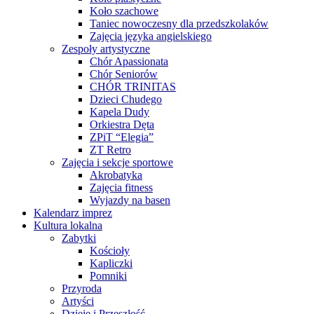
Koło szachowe
Taniec nowoczesny dla przedszkolaków
Zajęcia języka angielskiego
Zespoły artystyczne
Chór Apassionata
Chór Seniorów
CHÓR TRINITAS
Dzieci Chudego
Kapela Dudy
Orkiestra Dęta
ZPiT “Elegia”
ZT Retro
Zajęcia i sekcje sportowe
Akrobatyka
Zajęcia fitness
Wyjazdy na basen
Kalendarz imprez
Kultura lokalna
Zabytki
Kościoły
Kapliczki
Pomniki
Przyroda
Artyści
Dzieje i Przeszłość