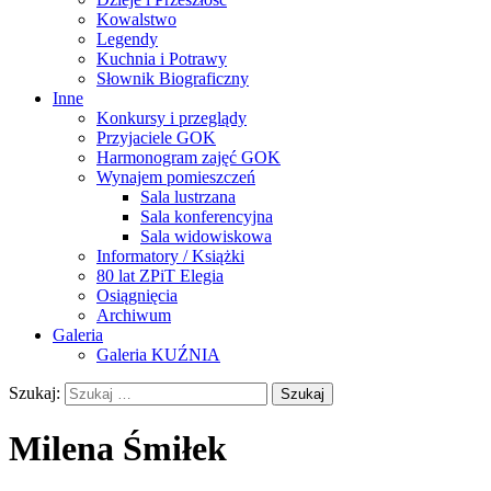
Kowalstwo
Legendy
Kuchnia i Potrawy
Słownik Biograficzny
Inne
Konkursy i przeglądy
Przyjaciele GOK
Harmonogram zajęć GOK
Wynajem pomieszczeń
Sala lustrzana
Sala konferencyjna
Sala widowiskowa
Informatory / Książki
80 lat ZPiT Elegia
Osiągnięcia
Archiwum
Galeria
Galeria KUŹNIA
Szukaj:
Milena Śmiłek