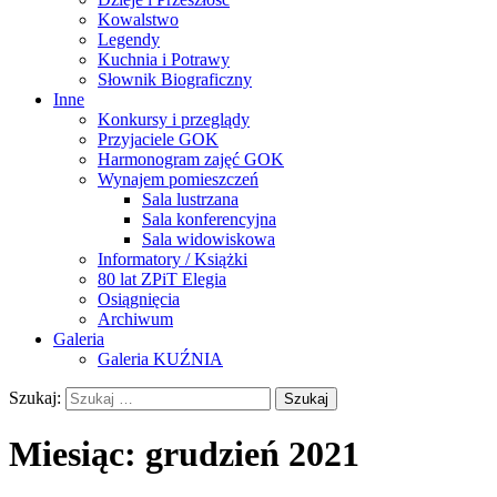
Kowalstwo
Legendy
Kuchnia i Potrawy
Słownik Biograficzny
Inne
Konkursy i przeglądy
Przyjaciele GOK
Harmonogram zajęć GOK
Wynajem pomieszczeń
Sala lustrzana
Sala konferencyjna
Sala widowiskowa
Informatory / Książki
80 lat ZPiT Elegia
Osiągnięcia
Archiwum
Galeria
Galeria KUŹNIA
Szukaj:
Miesiąc:
grudzień 2021