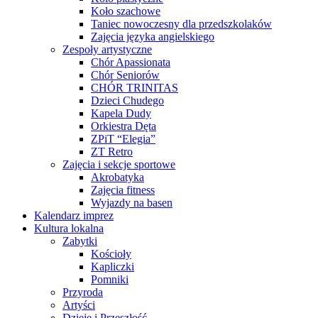
Koło szachowe
Taniec nowoczesny dla przedszkolaków
Zajęcia języka angielskiego
Zespoły artystyczne
Chór Apassionata
Chór Seniorów
CHÓR TRINITAS
Dzieci Chudego
Kapela Dudy
Orkiestra Dęta
ZPiT “Elegia”
ZT Retro
Zajęcia i sekcje sportowe
Akrobatyka
Zajęcia fitness
Wyjazdy na basen
Kalendarz imprez
Kultura lokalna
Zabytki
Kościoły
Kapliczki
Pomniki
Przyroda
Artyści
Dzieje i Przeszłość