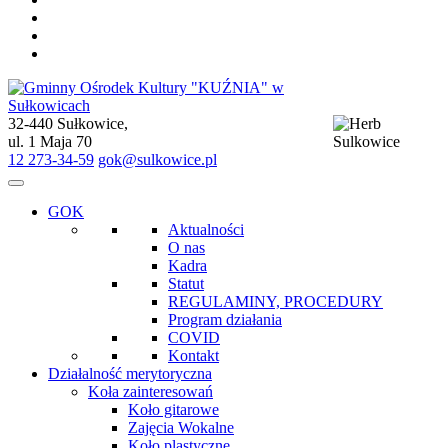
32-440 Sułkowice,
Gminny Ośrodek Kultury "KUŹNIA" w Sułkowicach
ul. 1 Maja 70
12 273-34-59
gok@sulkowice.pl
GOK
Aktualności
O nas
Kadra
Statut
REGULAMINY, PROCEDURY
Program działania
COVID
Kontakt
Działalność merytoryczna
Koła zainteresowań
Koło gitarowe
Zajęcia Wokalne
Koło plastyczne