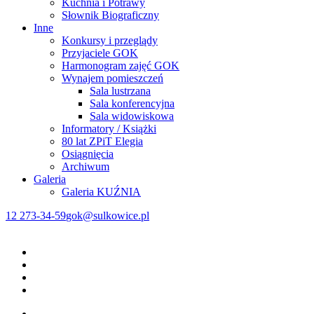
Kuchnia i Potrawy
Słownik Biograficzny
Inne
Konkursy i przeglądy
Przyjaciele GOK
Harmonogram zajęć GOK
Wynajem pomieszczeń
Sala lustrzana
Sala konferencyjna
Sala widowiskowa
Informatory / Książki
80 lat ZPiT Elegia
Osiągnięcia
Archiwum
Galeria
Galeria KUŹNIA
12 273-34-59
gok@sulkowice.pl