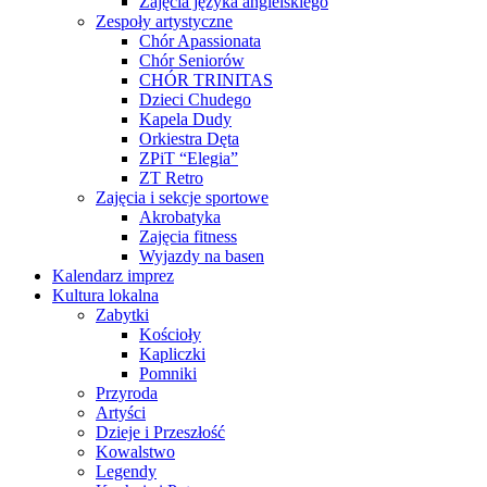
Zajęcia języka angielskiego
Zespoły artystyczne
Chór Apassionata
Chór Seniorów
CHÓR TRINITAS
Dzieci Chudego
Kapela Dudy
Orkiestra Dęta
ZPiT “Elegia”
ZT Retro
Zajęcia i sekcje sportowe
Akrobatyka
Zajęcia fitness
Wyjazdy na basen
Kalendarz imprez
Kultura lokalna
Zabytki
Kościoły
Kapliczki
Pomniki
Przyroda
Artyści
Dzieje i Przeszłość
Kowalstwo
Legendy