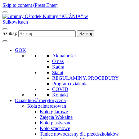
Skip to content (Press Enter)
Gminny Ośrodek Kultury "KUŹNIA" w Sułkowicach
Szukaj:
GOK
Aktualności
O nas
Kadra
Statut
REGULAMINY, PROCEDURY
Program działania
COVID
Kontakt
Działalność merytoryczna
Koła zainteresowań
Koło gitarowe
Zajęcia Wokalne
Koło plastyczne
Koło szachowe
Taniec nowoczesny dla przedszkolaków