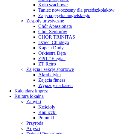
Koło szachowe
Taniec nowoczesny dla przedszkolaków
Zajęcia języka angielskiego
Zespoły artystyczne
Chór Apassionata
Chór Seniorów
CHÓR TRINITAS
Dzieci Chudego
Kapela Dudy
Orkiestra Dęta
ZPiT “Elegia”
ZT Retro
Zajęcia i sekcje sportowe
Akrobatyka
Zajęcia fitness
Wyjazdy na basen
Kalendarz imprez
Kultura lokalna
Zabytki
Kościoły
Kapliczki
Pomniki
Przyroda
Artyści
Dzieje i Przeszłość