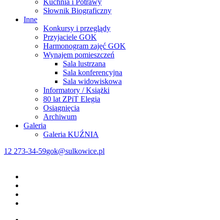
Kuchnia i Potrawy
Słownik Biograficzny
Inne
Konkursy i przeglądy
Przyjaciele GOK
Harmonogram zajęć GOK
Wynajem pomieszczeń
Sala lustrzana
Sala konferencyjna
Sala widowiskowa
Informatory / Książki
80 lat ZPiT Elegia
Osiągnięcia
Archiwum
Galeria
Galeria KUŹNIA
12 273-34-59
gok@sulkowice.pl