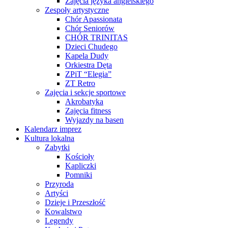
Zajęcia języka angielskiego
Zespoły artystyczne
Chór Apassionata
Chór Seniorów
CHÓR TRINITAS
Dzieci Chudego
Kapela Dudy
Orkiestra Dęta
ZPiT “Elegia”
ZT Retro
Zajęcia i sekcje sportowe
Akrobatyka
Zajęcia fitness
Wyjazdy na basen
Kalendarz imprez
Kultura lokalna
Zabytki
Kościoły
Kapliczki
Pomniki
Przyroda
Artyści
Dzieje i Przeszłość
Kowalstwo
Legendy