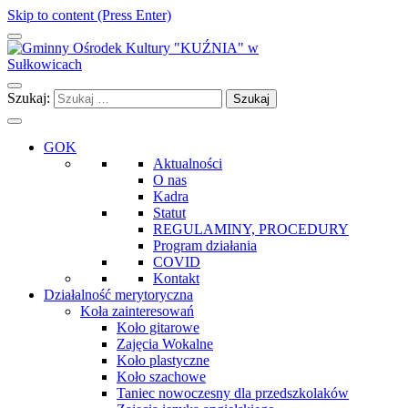
Skip to content (Press Enter)
Gminny Ośrodek Kultury "KUŹNIA" w Sułkowicach
Szukaj:
GOK
Aktualności
O nas
Kadra
Statut
REGULAMINY, PROCEDURY
Program działania
COVID
Kontakt
Działalność merytoryczna
Koła zainteresowań
Koło gitarowe
Zajęcia Wokalne
Koło plastyczne
Koło szachowe
Taniec nowoczesny dla przedszkolaków