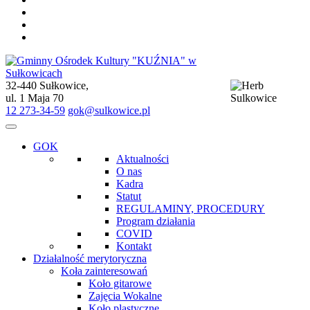
32-440 Sułkowice,
Gminny Ośrodek Kultury "KUŹNIA" w Sułkowicach
ul. 1 Maja 70
12 273-34-59
gok@sulkowice.pl
GOK
Aktualności
O nas
Kadra
Statut
REGULAMINY, PROCEDURY
Program działania
COVID
Kontakt
Działalność merytoryczna
Koła zainteresowań
Koło gitarowe
Zajęcia Wokalne
Koło plastyczne