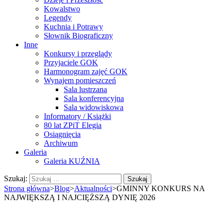
Kowalstwo
Legendy
Kuchnia i Potrawy
Słownik Biograficzny
Inne
Konkursy i przeglądy
Przyjaciele GOK
Harmonogram zajęć GOK
Wynajem pomieszczeń
Sala lustrzana
Sala konferencyjna
Sala widowiskowa
Informatory / Książki
80 lat ZPiT Elegia
Osiągnięcia
Archiwum
Galeria
Galeria KUŹNIA
Szukaj:
Strona główna
>
Blog
>
Aktualności
>
GMINNY KONKURS NA
NAJWIĘKSZĄ I NAJCIĘŻSZĄ DYNIĘ 2026