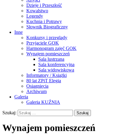
Dzieje i Przeszłość
Kowalstwo
Legendy
Kuchnia i Potrawy
Słownik Biograficzny
Inne
Konkursy i przeglądy
Przyjaciele GOK
Harmonogram zajęć GOK
Wynajem pomieszczeń
Sala lustrzana
Sala konferencyjna
Sala widowiskowa
Informatory / Książki
80 lat ZPiT Elegia
Osiągnięcia
Archiwum
Galeria
Galeria KUŹNIA
Szukaj:
Wynajem pomieszczeń