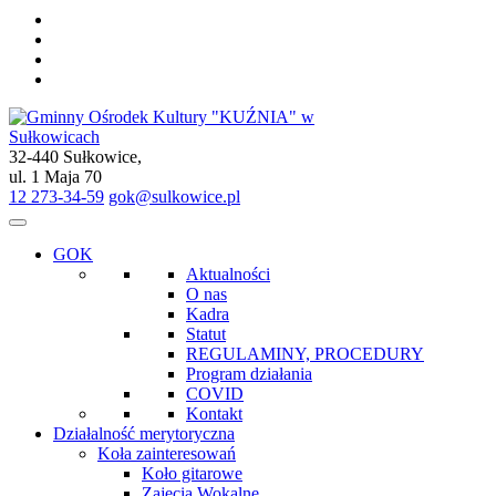
32-440 Sułkowice,
Gminny Ośrodek Kultury "KUŹNIA" w Sułkowicach
ul. 1 Maja 70
12 273-34-59
gok@sulkowice.pl
GOK
Aktualności
O nas
Kadra
Statut
REGULAMINY, PROCEDURY
Program działania
COVID
Kontakt
Działalność merytoryczna
Koła zainteresowań
Koło gitarowe
Zajęcia Wokalne