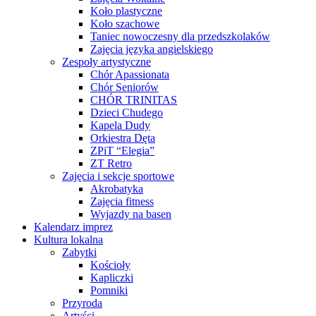
Koło plastyczne
Koło szachowe
Taniec nowoczesny dla przedszkolaków
Zajęcia języka angielskiego
Zespoły artystyczne
Chór Apassionata
Chór Seniorów
CHÓR TRINITAS
Dzieci Chudego
Kapela Dudy
Orkiestra Dęta
ZPiT “Elegia”
ZT Retro
Zajęcia i sekcje sportowe
Akrobatyka
Zajęcia fitness
Wyjazdy na basen
Kalendarz imprez
Kultura lokalna
Zabytki
Kościoły
Kapliczki
Pomniki
Przyroda
Artyści