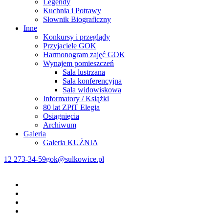
Legendy
Kuchnia i Potrawy
Słownik Biograficzny
Inne
Konkursy i przeglądy
Przyjaciele GOK
Harmonogram zajęć GOK
Wynajem pomieszczeń
Sala lustrzana
Sala konferencyjna
Sala widowiskowa
Informatory / Książki
80 lat ZPiT Elegia
Osiągnięcia
Archiwum
Galeria
Galeria KUŹNIA
12 273-34-59
gok@sulkowice.pl