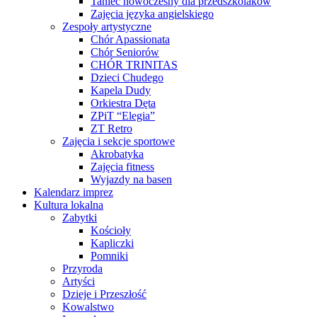
Taniec nowoczesny dla przedszkolaków
Zajęcia języka angielskiego
Zespoły artystyczne
Chór Apassionata
Chór Seniorów
CHÓR TRINITAS
Dzieci Chudego
Kapela Dudy
Orkiestra Dęta
ZPiT “Elegia”
ZT Retro
Zajęcia i sekcje sportowe
Akrobatyka
Zajęcia fitness
Wyjazdy na basen
Kalendarz imprez
Kultura lokalna
Zabytki
Kościoły
Kapliczki
Pomniki
Przyroda
Artyści
Dzieje i Przeszłość
Kowalstwo