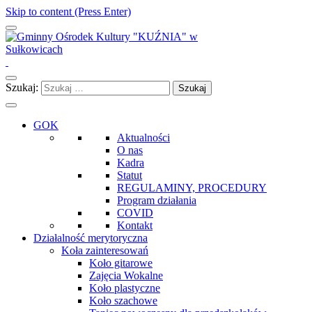
Skip to content (Press Enter)
Gminny Ośrodek Kultury "KUŹNIA" w Sułkowicach
Szukaj:
GOK
Aktualności
O nas
Kadra
Statut
REGULAMINY, PROCEDURY
Program działania
COVID
Kontakt
Działalność merytoryczna
Koła zainteresowań
Koło gitarowe
Zajęcia Wokalne
Koło plastyczne
Koło szachowe