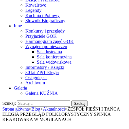
Kowalstwo
Legendy
Kuchnia i Potrawy
Słownik Biograficzny
Inne
Konkursy i przeglądy
Przyjaciele GOK
Harmonogram zajęć GOK
Wynajem pomieszczeń
Sala lustrzana
Sala konferencyjna
Sala widowiskowa
Informatory / Książki
80 lat ZPiT Elegia
Osiągnięcia
Archiwum
Galeria
Galeria KUŹNIA
Szukaj:
Strona główna
>
Blog
>
Aktualności
>
ZESPÓŁ PIEŚNI I TAŃCA
ELEGIA PRZEGLĄD FOLKLORYSTYCZNY SPINKA
KRAKOWSKA W MOGILANACH