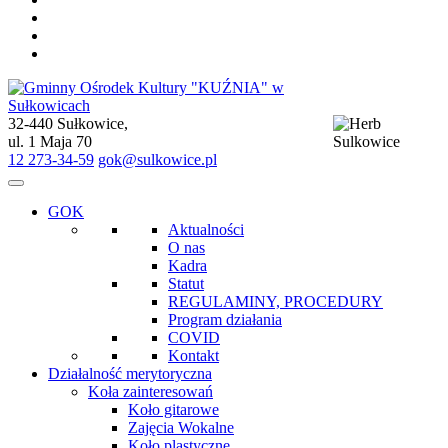
32-440 Sułkowice,
Gminny Ośrodek Kultury "KUŹNIA" w Sułkowicach
ul. 1 Maja 70
12 273-34-59
gok@sulkowice.pl
GOK
Aktualności
O nas
Kadra
Statut
REGULAMINY, PROCEDURY
Program działania
COVID
Kontakt
Działalność merytoryczna
Koła zainteresowań
Koło gitarowe
Zajęcia Wokalne
Koło plastyczne