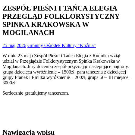
ZESPÓŁ PIEŚNI I TAŃCA ELEGIA
PRZEGLĄD FOLKLORYSTYCZNY
SPINKA KRAKOWSKA W
MOGILANACH
25 maj,2026
Gminny Ośrodek Kultury "Kuźnia"
W dniu 23 maja Zespół Pieśni i Tańca Elegia z Rudnika wziął
udział w Przeglądzie Folklorystycznym Spinka Krakowska w
Mogilanach. Jury doceniło zespół przyznając następujące nagrody:
grupa dziecięca wyróżnienie – 1500zł, para taneczna z dziecięcej
grupy Franek i Emilka wyróżnienie – 200zł, grupa 50+ III miejsce –
3000zł.
Serdecznie gratulujemy tancerzom.
Nawigacja wpisu