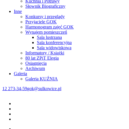
Kuchnia i Potrawy
Słownik Biograficzny
Inne
Konkursy i przeglądy
Przyjaciele GOK
Harmonogram zajęć GOK
Wynajem pomieszczeń
Sala lustrzana
Sala konferencyjna
Sala widowiskowa
Informatory / Książki
80 lat ZPiT Elegia
Osiągnięcia
Archiwum
Galeria
Galeria KUŹNIA
12 273-34-59
gok@sulkowice.pl