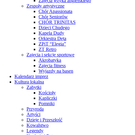
Zajęcia języka angielskiego
Zespoły artystyczne
Chór Apassionata
Chór Seniorów
CHÓR TRINITAS
Dzieci Chudego
Kapela Dudy
Orkiestra Dęta
ZPiT “Elegia”
ZT Retro
Zajęcia i sekcje sportowe
Akrobatyka
Zajęcia fitness
Wyjazdy na basen
Kalendarz imprez
Kultura lokalna
Zabytki
Kościoły
Kapliczki
Pomniki
Przyroda
Artyści
Dzieje i Przeszłość
Kowalstwo
Legendy