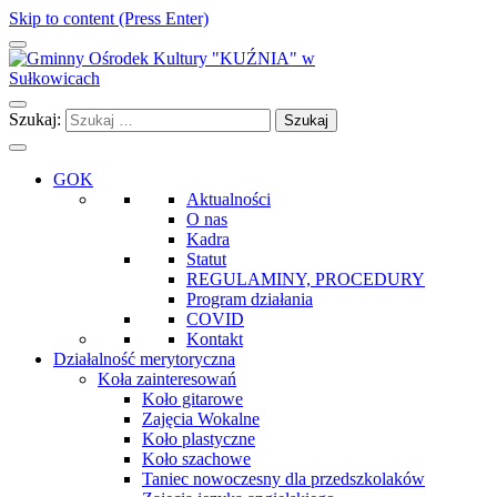
Skip to content (Press Enter)
Gminny Ośrodek Kultury "KUŹNIA" w Sułkowicach
Szukaj:
GOK
Aktualności
O nas
Kadra
Statut
REGULAMINY, PROCEDURY
Program działania
COVID
Kontakt
Działalność merytoryczna
Koła zainteresowań
Koło gitarowe
Zajęcia Wokalne
Koło plastyczne
Koło szachowe
Taniec nowoczesny dla przedszkolaków