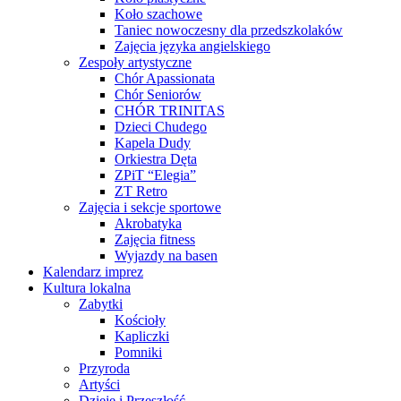
Koło szachowe
Taniec nowoczesny dla przedszkolaków
Zajęcia języka angielskiego
Zespoły artystyczne
Chór Apassionata
Chór Seniorów
CHÓR TRINITAS
Dzieci Chudego
Kapela Dudy
Orkiestra Dęta
ZPiT “Elegia”
ZT Retro
Zajęcia i sekcje sportowe
Akrobatyka
Zajęcia fitness
Wyjazdy na basen
Kalendarz imprez
Kultura lokalna
Zabytki
Kościoły
Kapliczki
Pomniki
Przyroda
Artyści
Dzieje i Przeszłość