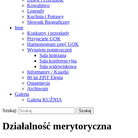
Kowalstwo
Legendy
Kuchnia i Potrawy
Słownik Biograficzny
Inne
Konkursy i przeglądy
Przyjaciele GOK
Harmonogram zajęć GOK
Wynajem pomieszczeń
Sala lustrzana
Sala konferencyjna
Sala widowiskowa
Informatory / Książki
80 lat ZPiT Elegia
Osiągnięcia
Archiwum
Galeria
Galeria KUŹNIA
Szukaj:
Działalność merytoryczna