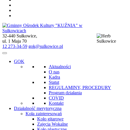
32-440 Sułkowice,
Gminny Ośrodek Kultury "KUŹNIA" w Sułkowicach
ul. 1 Maja 70
12 273-34-59
gok@sulkowice.pl
GOK
Aktualności
O nas
Kadra
Statut
REGULAMINY, PROCEDURY
Program działania
COVID
Kontakt
Działalność merytoryczna
Koła zainteresowań
Koło gitarowe
Zajęcia Wokalne
Koło plastyczne