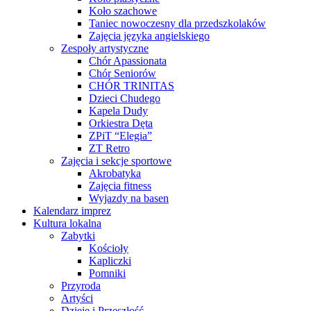
Koło szachowe
Taniec nowoczesny dla przedszkolaków
Zajęcia języka angielskiego
Zespoły artystyczne
Chór Apassionata
Chór Seniorów
CHÓR TRINITAS
Dzieci Chudego
Kapela Dudy
Orkiestra Dęta
ZPiT “Elegia”
ZT Retro
Zajęcia i sekcje sportowe
Akrobatyka
Zajęcia fitness
Wyjazdy na basen
Kalendarz imprez
Kultura lokalna
Zabytki
Kościoły
Kapliczki
Pomniki
Przyroda
Artyści
Dzieje i Przeszłość