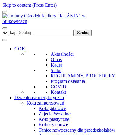
Skip to content (Press Enter)
Gminny Ośrodek Kultury "KUŹNIA" w Sułkowicach
Szukaj:
GOK
Aktualności
O nas
Kadra
Statut
REGULAMINY, PROCEDURY
Program działania
COVID
Kontakt
Działalność merytoryczna
Koła zainteresowań
Koło gitarowe
Zajęcia Wokalne
Koło plastyczne
Koło szachowe
Taniec nowoczesny dla przedszkolaków