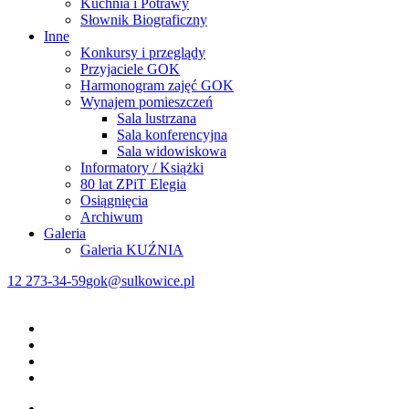
Kuchnia i Potrawy
Słownik Biograficzny
Inne
Konkursy i przeglądy
Przyjaciele GOK
Harmonogram zajęć GOK
Wynajem pomieszczeń
Sala lustrzana
Sala konferencyjna
Sala widowiskowa
Informatory / Książki
80 lat ZPiT Elegia
Osiągnięcia
Archiwum
Galeria
Galeria KUŹNIA
12 273-34-59
gok@sulkowice.pl