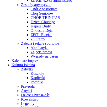
Zajęcia języka angielskiego
Zespoły artystyczne
Chór Apassionata
Chór Seniorów
CHÓR TRINITAS
Dzieci Chudego
Kapela Dudy
Orkiestra Dęta
ZPiT “Elegia”
ZT Retro
Zajęcia i sekcje sportowe
Akrobatyka
Zajęcia fitness
Wyjazdy na basen
Kalendarz imprez
Kultura lokalna
Zabytki
Kościoły
Kapliczki
Pomniki
Przyroda
Artyści
Dzieje i Przeszłość
Kowalstwo
Legendy