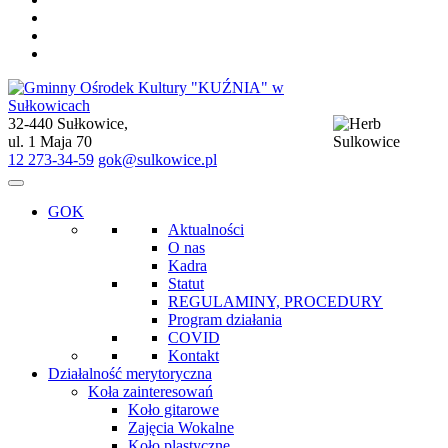
32-440 Sułkowice,
Gminny Ośrodek Kultury "KUŹNIA" w Sułkowicach
ul. 1 Maja 70
12 273-34-59
gok@sulkowice.pl
GOK
Aktualności
O nas
Kadra
Statut
REGULAMINY, PROCEDURY
Program działania
COVID
Kontakt
Działalność merytoryczna
Koła zainteresowań
Koło gitarowe
Zajęcia Wokalne
Koło plastyczne