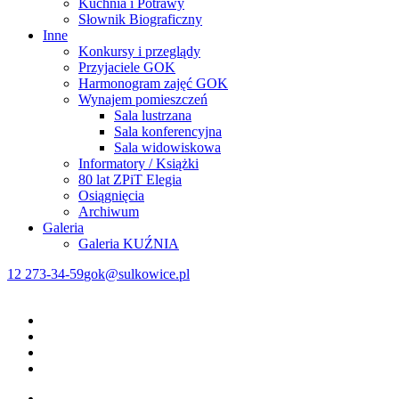
Kuchnia i Potrawy
Słownik Biograficzny
Inne
Konkursy i przeglądy
Przyjaciele GOK
Harmonogram zajęć GOK
Wynajem pomieszczeń
Sala lustrzana
Sala konferencyjna
Sala widowiskowa
Informatory / Książki
80 lat ZPiT Elegia
Osiągnięcia
Archiwum
Galeria
Galeria KUŹNIA
12 273-34-59
gok@sulkowice.pl