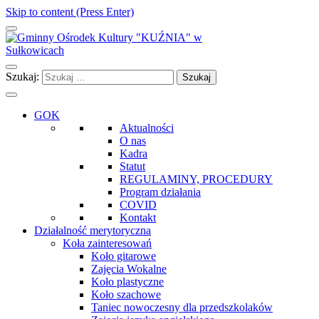
Skip to content (Press Enter)
Gminny Ośrodek Kultury "KUŹNIA" w Sułkowicach
Szukaj:
GOK
Aktualności
O nas
Kadra
Statut
REGULAMINY, PROCEDURY
Program działania
COVID
Kontakt
Działalność merytoryczna
Koła zainteresowań
Koło gitarowe
Zajęcia Wokalne
Koło plastyczne
Koło szachowe
Taniec nowoczesny dla przedszkolaków