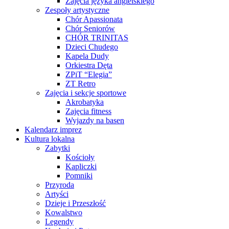
Zajęcia języka angielskiego
Zespoły artystyczne
Chór Apassionata
Chór Seniorów
CHÓR TRINITAS
Dzieci Chudego
Kapela Dudy
Orkiestra Dęta
ZPiT “Elegia”
ZT Retro
Zajęcia i sekcje sportowe
Akrobatyka
Zajęcia fitness
Wyjazdy na basen
Kalendarz imprez
Kultura lokalna
Zabytki
Kościoły
Kapliczki
Pomniki
Przyroda
Artyści
Dzieje i Przeszłość
Kowalstwo
Legendy