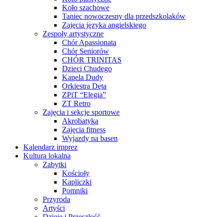
Koło szachowe
Taniec nowoczesny dla przedszkolaków
Zajęcia języka angielskiego
Zespoły artystyczne
Chór Apassionata
Chór Seniorów
CHÓR TRINITAS
Dzieci Chudego
Kapela Dudy
Orkiestra Dęta
ZPiT “Elegia”
ZT Retro
Zajęcia i sekcje sportowe
Akrobatyka
Zajęcia fitness
Wyjazdy na basen
Kalendarz imprez
Kultura lokalna
Zabytki
Kościoły
Kapliczki
Pomniki
Przyroda
Artyści
Dzieje i Przeszłość