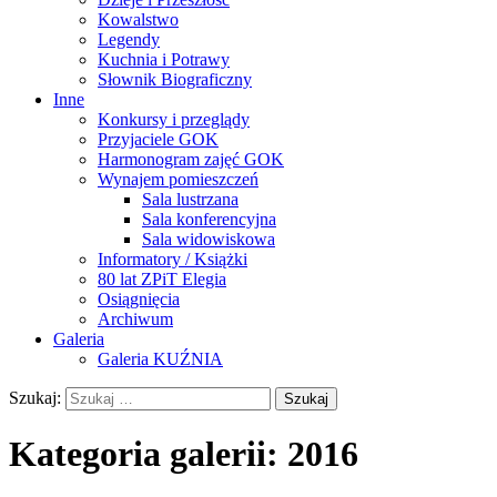
Kowalstwo
Legendy
Kuchnia i Potrawy
Słownik Biograficzny
Inne
Konkursy i przeglądy
Przyjaciele GOK
Harmonogram zajęć GOK
Wynajem pomieszczeń
Sala lustrzana
Sala konferencyjna
Sala widowiskowa
Informatory / Książki
80 lat ZPiT Elegia
Osiągnięcia
Archiwum
Galeria
Galeria KUŹNIA
Szukaj:
Kategoria galerii:
2016