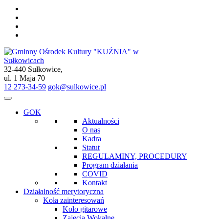
32-440 Sułkowice,
Gminny Ośrodek Kultury "KUŹNIA" w Sułkowicach
ul. 1 Maja 70
12 273-34-59
gok@sulkowice.pl
GOK
Aktualności
O nas
Kadra
Statut
REGULAMINY, PROCEDURY
Program działania
COVID
Kontakt
Działalność merytoryczna
Koła zainteresowań
Koło gitarowe
Zajęcia Wokalne