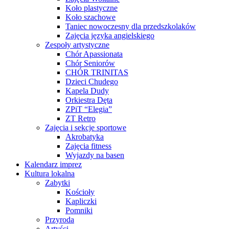
Koło plastyczne
Koło szachowe
Taniec nowoczesny dla przedszkolaków
Zajęcia języka angielskiego
Zespoły artystyczne
Chór Apassionata
Chór Seniorów
CHÓR TRINITAS
Dzieci Chudego
Kapela Dudy
Orkiestra Dęta
ZPiT “Elegia”
ZT Retro
Zajęcia i sekcje sportowe
Akrobatyka
Zajęcia fitness
Wyjazdy na basen
Kalendarz imprez
Kultura lokalna
Zabytki
Kościoły
Kapliczki
Pomniki
Przyroda
Artyści