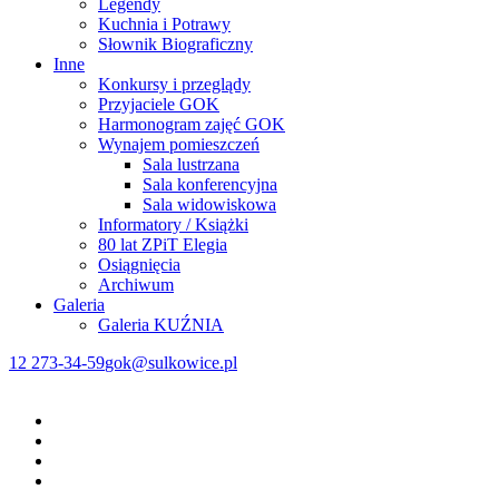
Legendy
Kuchnia i Potrawy
Słownik Biograficzny
Inne
Konkursy i przeglądy
Przyjaciele GOK
Harmonogram zajęć GOK
Wynajem pomieszczeń
Sala lustrzana
Sala konferencyjna
Sala widowiskowa
Informatory / Książki
80 lat ZPiT Elegia
Osiągnięcia
Archiwum
Galeria
Galeria KUŹNIA
12 273-34-59
gok@sulkowice.pl