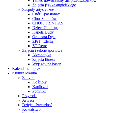
Taniec nowoczesny dla przedszkolaków
Zajęcia języka angielskiego
Zespoły artystyczne
Chór Apassionata
Chór Seniorów
CHÓR TRINITAS
Dzieci Chudego
Kapela Dudy
Orkiestra Dęta
ZPiT “Elegia”
ZT Retro
Zajęcia i sekcje sportowe
Akrobatyka
Zajęcia fitness
Wyjazdy na basen
Kalendarz imprez
Kultura lokalna
Zabytki
Kościoły
Kapliczki
Pomniki
Przyroda
Artyści
Dzieje i Przeszłość
Kowalstwo