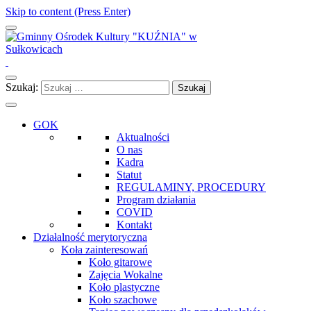
Skip to content (Press Enter)
Gminny Ośrodek Kultury "KUŹNIA" w Sułkowicach
Szukaj:
GOK
Aktualności
O nas
Kadra
Statut
REGULAMINY, PROCEDURY
Program działania
COVID
Kontakt
Działalność merytoryczna
Koła zainteresowań
Koło gitarowe
Zajęcia Wokalne
Koło plastyczne
Koło szachowe