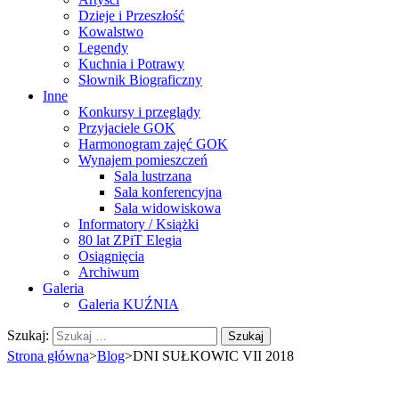
Dzieje i Przeszłość
Kowalstwo
Legendy
Kuchnia i Potrawy
Słownik Biograficzny
Inne
Konkursy i przeglądy
Przyjaciele GOK
Harmonogram zajęć GOK
Wynajem pomieszczeń
Sala lustrzana
Sala konferencyjna
Sala widowiskowa
Informatory / Książki
80 lat ZPiT Elegia
Osiągnięcia
Archiwum
Galeria
Galeria KUŹNIA
Szukaj:
Strona główna
>
Blog
>
DNI SUŁKOWIC VII 2018