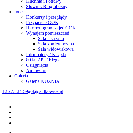
Kuchnia i Potrawy
Słownik Biograficzny
Inne
Konkursy i przeglądy
Przyjaciele GOK
Harmonogram zajęć GOK
Wynajem pomieszczeń
Sala lustrzana
Sala konferencyjna
Sala widowiskowa
Informatory / Książki
80 lat ZPiT Elegia
Osiągnięcia
Archiwum
Galeria
Galeria KUŹNIA
12 273-34-59
gok@sulkowice.pl