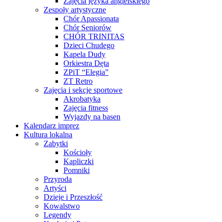
Zajęcia języka angielskiego
Zespoły artystyczne
Chór Apassionata
Chór Seniorów
CHÓR TRINITAS
Dzieci Chudego
Kapela Dudy
Orkiestra Dęta
ZPiT “Elegia”
ZT Retro
Zajęcia i sekcje sportowe
Akrobatyka
Zajęcia fitness
Wyjazdy na basen
Kalendarz imprez
Kultura lokalna
Zabytki
Kościoły
Kapliczki
Pomniki
Przyroda
Artyści
Dzieje i Przeszłość
Kowalstwo
Legendy