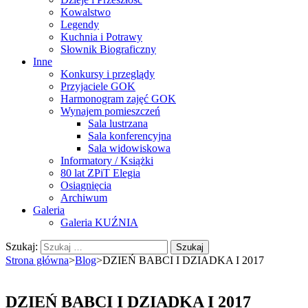
Kowalstwo
Legendy
Kuchnia i Potrawy
Słownik Biograficzny
Inne
Konkursy i przeglądy
Przyjaciele GOK
Harmonogram zajęć GOK
Wynajem pomieszczeń
Sala lustrzana
Sala konferencyjna
Sala widowiskowa
Informatory / Książki
80 lat ZPiT Elegia
Osiągnięcia
Archiwum
Galeria
Galeria KUŹNIA
Szukaj:
Strona główna
>
Blog
>
DZIEŃ BABCI I DZIADKA I 2017
DZIEŃ BABCI I DZIADKA I 2017