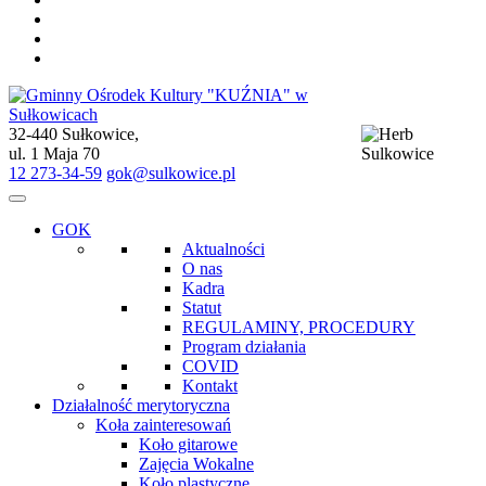
32-440 Sułkowice,
Gminny Ośrodek Kultury "KUŹNIA" w Sułkowicach
ul. 1 Maja 70
12 273-34-59
gok@sulkowice.pl
GOK
Aktualności
O nas
Kadra
Statut
REGULAMINY, PROCEDURY
Program działania
COVID
Kontakt
Działalność merytoryczna
Koła zainteresowań
Koło gitarowe
Zajęcia Wokalne
Koło plastyczne