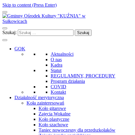
Skip to content (Press Enter)
Gminny Ośrodek Kultury "KUŹNIA" w Sułkowicach
Szukaj:
GOK
Aktualności
O nas
Kadra
Statut
REGULAMINY, PROCEDURY
Program działania
COVID
Kontakt
Działalność merytoryczna
Koła zainteresowań
Koło gitarowe
Zajęcia Wokalne
Koło plastyczne
Koło szachowe
Taniec nowoczesny dla przedszkolaków