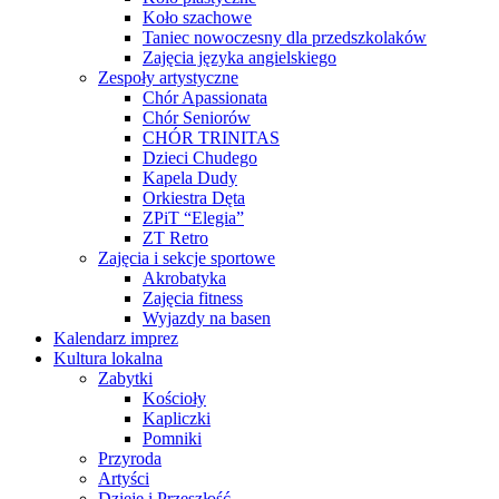
Koło szachowe
Taniec nowoczesny dla przedszkolaków
Zajęcia języka angielskiego
Zespoły artystyczne
Chór Apassionata
Chór Seniorów
CHÓR TRINITAS
Dzieci Chudego
Kapela Dudy
Orkiestra Dęta
ZPiT “Elegia”
ZT Retro
Zajęcia i sekcje sportowe
Akrobatyka
Zajęcia fitness
Wyjazdy na basen
Kalendarz imprez
Kultura lokalna
Zabytki
Kościoły
Kapliczki
Pomniki
Przyroda
Artyści
Dzieje i Przeszłość