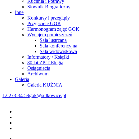
Kuchnia i Potrawy
Słownik Biograficzny
Inne
Konkursy i przeglądy
Przyjaciele GOK
Harmonogram zajęć GOK
Wynajem pomieszczeń
Sala lustrzana
Sala konferencyjna
Sala widowiskowa
Informatory / Książki
80 lat ZPiT Elegia
Osiągnięcia
Archiwum
Galeria
Galeria KUŹNIA
12 273-34-59
gok@sulkowice.pl