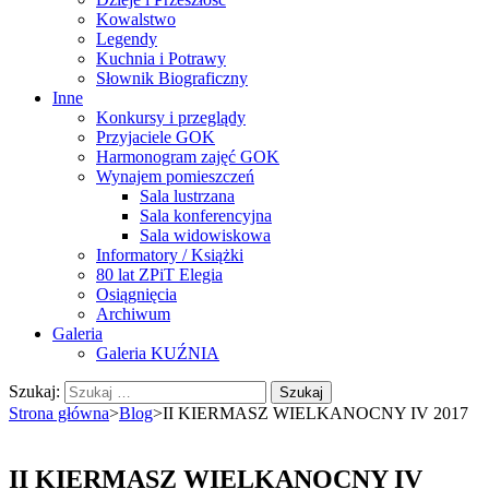
Kowalstwo
Legendy
Kuchnia i Potrawy
Słownik Biograficzny
Inne
Konkursy i przeglądy
Przyjaciele GOK
Harmonogram zajęć GOK
Wynajem pomieszczeń
Sala lustrzana
Sala konferencyjna
Sala widowiskowa
Informatory / Książki
80 lat ZPiT Elegia
Osiągnięcia
Archiwum
Galeria
Galeria KUŹNIA
Szukaj:
Strona główna
>
Blog
>
II KIERMASZ WIELKANOCNY IV 2017
II KIERMASZ WIELKANOCNY IV