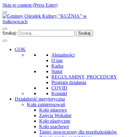
Skip to content (Press Enter)
Gminny Ośrodek Kultury "KUŹNIA" w Sułkowicach
Szukaj:
GOK
Aktualności
O nas
Kadra
Statut
REGULAMINY, PROCEDURY
Program działania
COVID
Kontakt
Działalność merytoryczna
Koła zainteresowań
Koło gitarowe
Zajęcia Wokalne
Koło plastyczne
Koło szachowe
Taniec nowoczesny dla przedszkolaków