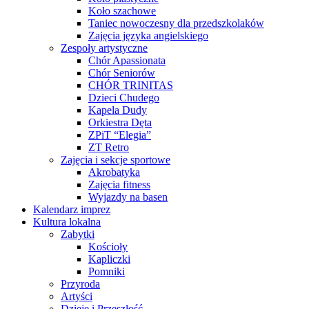
Koło szachowe
Taniec nowoczesny dla przedszkolaków
Zajęcia języka angielskiego
Zespoły artystyczne
Chór Apassionata
Chór Seniorów
CHÓR TRINITAS
Dzieci Chudego
Kapela Dudy
Orkiestra Dęta
ZPiT “Elegia”
ZT Retro
Zajęcia i sekcje sportowe
Akrobatyka
Zajęcia fitness
Wyjazdy na basen
Kalendarz imprez
Kultura lokalna
Zabytki
Kościoły
Kapliczki
Pomniki
Przyroda
Artyści
Dzieje i Przeszłość