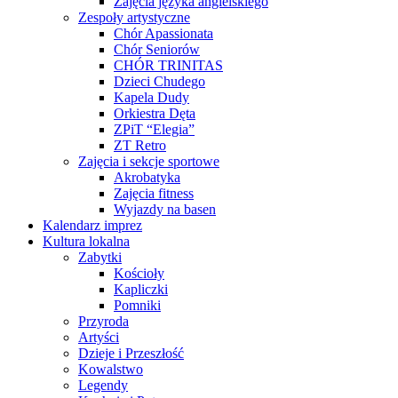
Zajęcia języka angielskiego
Zespoły artystyczne
Chór Apassionata
Chór Seniorów
CHÓR TRINITAS
Dzieci Chudego
Kapela Dudy
Orkiestra Dęta
ZPiT “Elegia”
ZT Retro
Zajęcia i sekcje sportowe
Akrobatyka
Zajęcia fitness
Wyjazdy na basen
Kalendarz imprez
Kultura lokalna
Zabytki
Kościoły
Kapliczki
Pomniki
Przyroda
Artyści
Dzieje i Przeszłość
Kowalstwo
Legendy