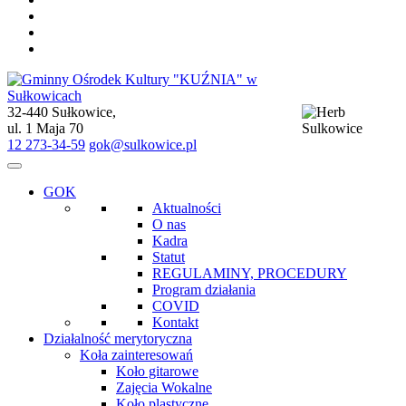
32-440 Sułkowice,
Gminny Ośrodek Kultury "KUŹNIA" w Sułkowicach
ul. 1 Maja 70
12 273-34-59
gok@sulkowice.pl
GOK
Aktualności
O nas
Kadra
Statut
REGULAMINY, PROCEDURY
Program działania
COVID
Kontakt
Działalność merytoryczna
Koła zainteresowań
Koło gitarowe
Zajęcia Wokalne
Koło plastyczne