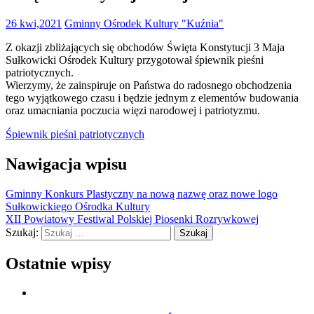
26 kwi,2021
Gminny Ośrodek Kultury "Kuźnia"
Z okazji zbliżających się obchodów Święta Konstytucji 3 Maja
Sułkowicki Ośrodek Kultury przygotował śpiewnik pieśni
patriotycznych.
Wierzymy, że zainspiruje on Państwa do radosnego obchodzenia
tego wyjątkowego czasu i będzie jednym z elementów budowania
oraz umacniania poczucia więzi narodowej i patriotyzmu.
Śpiewnik pieśni patriotycznych
Nawigacja wpisu
Gminny Konkurs Plastyczny na nową nazwę oraz nowe logo
Sułkowickiego Ośrodka Kultury
XII Powiatowy Festiwal Polskiej Piosenki Rozrywkowej
Szukaj:
Ostatnie wpisy