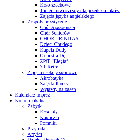
Koło szachowe
Taniec nowoczesny dla przedszkolaków
Zajęcia języka angielskiego
Zespoły artystyczne
Chór Apassionata
Chór Seniorów
CHÓR TRINITAS
Dzieci Chudego
Kapela Dudy
Orkiestra Dęta
ZPiT “Elegia”
ZT Retro
Zajęcia i sekcje sportowe
Akrobatyka
Zajęcia fitness
Wyjazdy na basen
Kalendarz imprez
Kultura lokalna
Zabytki
Kościoły
Kapliczki
Pomniki
Przyroda
Artyści
Dzieje i Przeszłość