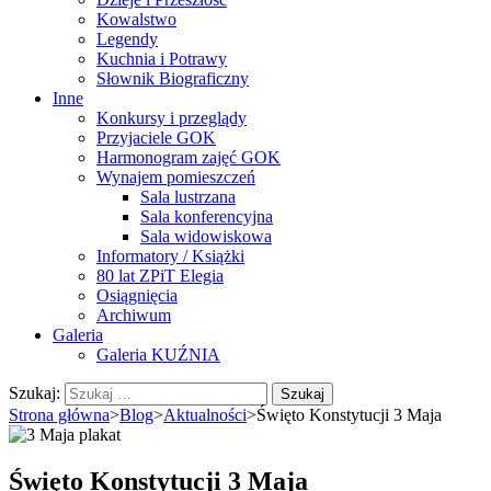
Kowalstwo
Legendy
Kuchnia i Potrawy
Słownik Biograficzny
Inne
Konkursy i przeglądy
Przyjaciele GOK
Harmonogram zajęć GOK
Wynajem pomieszczeń
Sala lustrzana
Sala konferencyjna
Sala widowiskowa
Informatory / Książki
80 lat ZPiT Elegia
Osiągnięcia
Archiwum
Galeria
Galeria KUŹNIA
Szukaj:
Strona główna
>
Blog
>
Aktualności
>
Święto Konstytucji 3 Maja
Święto Konstytucji 3 Maja