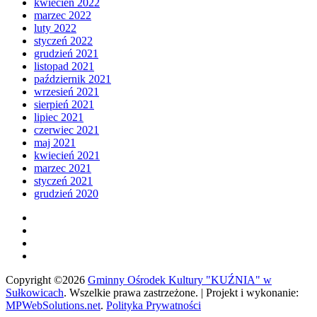
kwiecień 2022
marzec 2022
luty 2022
styczeń 2022
grudzień 2021
listopad 2021
październik 2021
wrzesień 2021
sierpień 2021
lipiec 2021
czerwiec 2021
maj 2021
kwiecień 2021
marzec 2021
styczeń 2021
grudzień 2020
Copyright ©2026
Gminny Ośrodek Kultury "KUŹNIA" w
Sułkowicach
.
Wszelkie prawa zastrzeżone. | Projekt i wykonanie:
MPWebSolutions.net
.
Polityka Prywatności