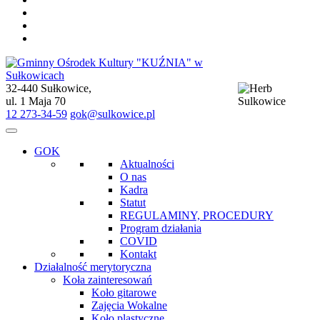
32-440 Sułkowice,
Gminny Ośrodek Kultury "KUŹNIA" w Sułkowicach
ul. 1 Maja 70
12 273-34-59
gok@sulkowice.pl
GOK
Aktualności
O nas
Kadra
Statut
REGULAMINY, PROCEDURY
Program działania
COVID
Kontakt
Działalność merytoryczna
Koła zainteresowań
Koło gitarowe
Zajęcia Wokalne
Koło plastyczne