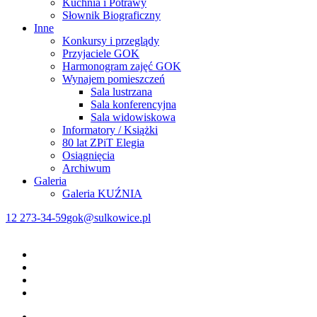
Kuchnia i Potrawy
Słownik Biograficzny
Inne
Konkursy i przeglądy
Przyjaciele GOK
Harmonogram zajęć GOK
Wynajem pomieszczeń
Sala lustrzana
Sala konferencyjna
Sala widowiskowa
Informatory / Książki
80 lat ZPiT Elegia
Osiągnięcia
Archiwum
Galeria
Galeria KUŹNIA
12 273-34-59
gok@sulkowice.pl