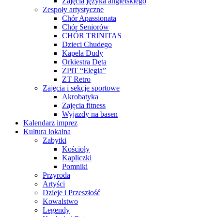
Zajęcia języka angielskiego
Zespoły artystyczne
Chór Apassionata
Chór Seniorów
CHÓR TRINITAS
Dzieci Chudego
Kapela Dudy
Orkiestra Dęta
ZPiT “Elegia”
ZT Retro
Zajęcia i sekcje sportowe
Akrobatyka
Zajęcia fitness
Wyjazdy na basen
Kalendarz imprez
Kultura lokalna
Zabytki
Kościoły
Kapliczki
Pomniki
Przyroda
Artyści
Dzieje i Przeszłość
Kowalstwo
Legendy