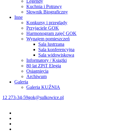
Legendy
Kuchnia i Potrawy
Słownik Biograficzny
Inne
Konkursy i przeglądy
Przyjaciele GOK
Harmonogram zajęć GOK
Wynajem pomieszczeń
Sala lustrzana
Sala konferencyjna
Sala widowiskowa
Informatory / Książki
80 lat ZPiT Elegia
Osiągnięcia
Archiwum
Galeria
Galeria KUŹNIA
12 273-34-59
gok@sulkowice.pl