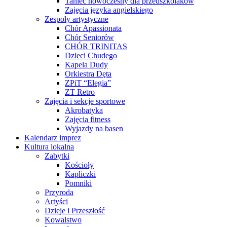
Taniec nowoczesny dla przedszkolaków
Zajęcia języka angielskiego
Zespoły artystyczne
Chór Apassionata
Chór Seniorów
CHÓR TRINITAS
Dzieci Chudego
Kapela Dudy
Orkiestra Dęta
ZPiT “Elegia”
ZT Retro
Zajęcia i sekcje sportowe
Akrobatyka
Zajęcia fitness
Wyjazdy na basen
Kalendarz imprez
Kultura lokalna
Zabytki
Kościoły
Kapliczki
Pomniki
Przyroda
Artyści
Dzieje i Przeszłość
Kowalstwo