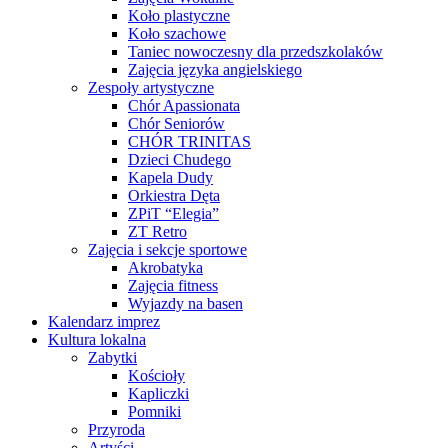
Koło plastyczne
Koło szachowe
Taniec nowoczesny dla przedszkolaków
Zajęcia języka angielskiego
Zespoły artystyczne
Chór Apassionata
Chór Seniorów
CHÓR TRINITAS
Dzieci Chudego
Kapela Dudy
Orkiestra Dęta
ZPiT “Elegia”
ZT Retro
Zajęcia i sekcje sportowe
Akrobatyka
Zajęcia fitness
Wyjazdy na basen
Kalendarz imprez
Kultura lokalna
Zabytki
Kościoły
Kapliczki
Pomniki
Przyroda
Artyści