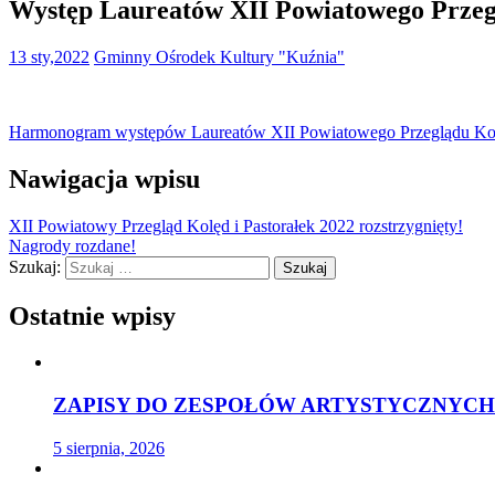
Występ Laureatów XII Powiatowego Przegl
13 sty,2022
Gminny Ośrodek Kultury "Kuźnia"
Harmonogram występów Laureatów XII Powiatowego Przeglądu Kolęd i 
Nawigacja wpisu
XII Powiatowy Przegląd Kolęd i Pastorałek 2022 rozstrzygnięty!
Nagrody rozdane!
Szukaj:
Ostatnie wpisy
ZAPISY DO ZESPOŁÓW ARTYSTYCZNYCH 
5 sierpnia, 2026