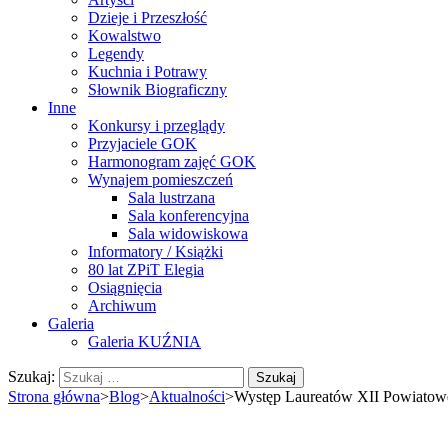
Dzieje i Przeszłość
Kowalstwo
Legendy
Kuchnia i Potrawy
Słownik Biograficzny
Inne
Konkursy i przeglądy
Przyjaciele GOK
Harmonogram zajęć GOK
Wynajem pomieszczeń
Sala lustrzana
Sala konferencyjna
Sala widowiskowa
Informatory / Książki
80 lat ZPiT Elegia
Osiągnięcia
Archiwum
Galeria
Galeria KUŹNIA
Szukaj:
Strona główna
>
Blog
>
Aktualności
>
Występ Laureatów XII Powiatowe