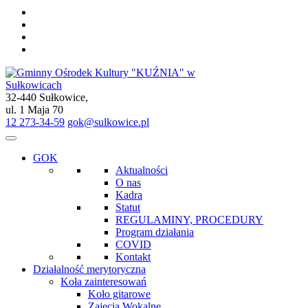
32-440 Sułkowice,
Gminny Ośrodek Kultury "KUŹNIA" w Sułkowicach
ul. 1 Maja 70
12 273-34-59
gok@sulkowice.pl
GOK
Aktualności
O nas
Kadra
Statut
REGULAMINY, PROCEDURY
Program działania
COVID
Kontakt
Działalność merytoryczna
Koła zainteresowań
Koło gitarowe
Zajęcia Wokalne