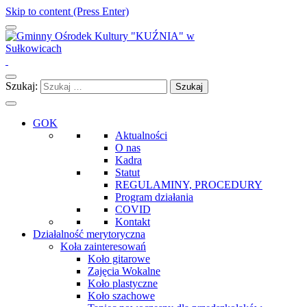
Skip to content (Press Enter)
Gminny Ośrodek Kultury "KUŹNIA" w Sułkowicach
Szukaj:
GOK
Aktualności
O nas
Kadra
Statut
REGULAMINY, PROCEDURY
Program działania
COVID
Kontakt
Działalność merytoryczna
Koła zainteresowań
Koło gitarowe
Zajęcia Wokalne
Koło plastyczne
Koło szachowe