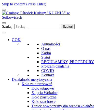
Skip to content (Press Enter)
Gminny Ośrodek Kultury "KUŹNIA" w Sułkowicach
Szukaj:
GOK
Aktualności
O nas
Kadra
Statut
REGULAMINY, PROCEDURY
Program działania
COVID
Kontakt
Działalność merytoryczna
Koła zainteresowań
Koło gitarowe
Zajęcia Wokalne
Koło plastyczne
Koło szachowe
Taniec nowoczesny dla przedszkolaków