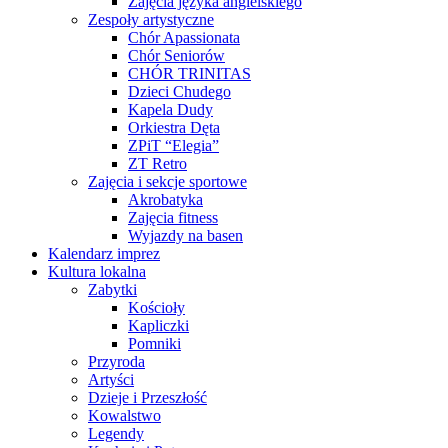
Zajęcia języka angielskiego
Zespoły artystyczne
Chór Apassionata
Chór Seniorów
CHÓR TRINITAS
Dzieci Chudego
Kapela Dudy
Orkiestra Dęta
ZPiT “Elegia”
ZT Retro
Zajęcia i sekcje sportowe
Akrobatyka
Zajęcia fitness
Wyjazdy na basen
Kalendarz imprez
Kultura lokalna
Zabytki
Kościoły
Kapliczki
Pomniki
Przyroda
Artyści
Dzieje i Przeszłość
Kowalstwo
Legendy