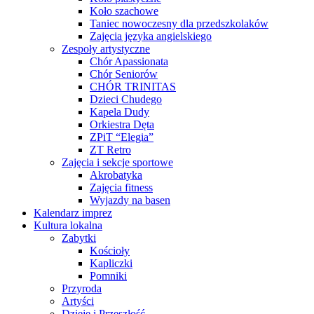
Koło szachowe
Taniec nowoczesny dla przedszkolaków
Zajęcia języka angielskiego
Zespoły artystyczne
Chór Apassionata
Chór Seniorów
CHÓR TRINITAS
Dzieci Chudego
Kapela Dudy
Orkiestra Dęta
ZPiT “Elegia”
ZT Retro
Zajęcia i sekcje sportowe
Akrobatyka
Zajęcia fitness
Wyjazdy na basen
Kalendarz imprez
Kultura lokalna
Zabytki
Kościoły
Kapliczki
Pomniki
Przyroda
Artyści
Dzieje i Przeszłość