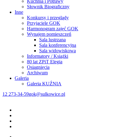
Kuchnia i Potrawy
Słownik Biograficzny
Inne
Konkursy i przeglądy
Przyjaciele GOK
Harmonogram zajęć GOK
Wynajem pomieszczeń
Sala lustrzana
Sala konferencyjna
Sala widowiskowa
Informatory / Książki
80 lat ZPiT Elegia
Osiągnięcia
Archiwum
Galeria
Galeria KUŹNIA
12 273-34-59
gok@sulkowice.pl