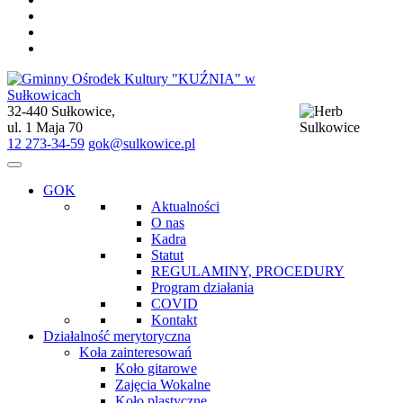
32-440 Sułkowice,
Gminny Ośrodek Kultury "KUŹNIA" w Sułkowicach
ul. 1 Maja 70
12 273-34-59
gok@sulkowice.pl
GOK
Aktualności
O nas
Kadra
Statut
REGULAMINY, PROCEDURY
Program działania
COVID
Kontakt
Działalność merytoryczna
Koła zainteresowań
Koło gitarowe
Zajęcia Wokalne
Koło plastyczne