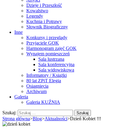
Dzieje i Przeszłość
Kowalstwo
Legendy
Kuchnia i Potrawy
Słownik Biograficzny
Inne
Konkursy i przeglądy
Przyjaciele GOK
Harmonogram zajęć GOK
Wynajem pomieszczeń
Sala lustrzana
Sala konferencyjna
Sala widowiskowa
Informatory / Książki
80 lat ZPiT Elegia
Osiągnięcia
Archiwum
Galeria
Galeria KUŹNIA
Szukaj:
Strona główna
>
Blog
>
Aktualności
>
Dzień Kobiet !!!