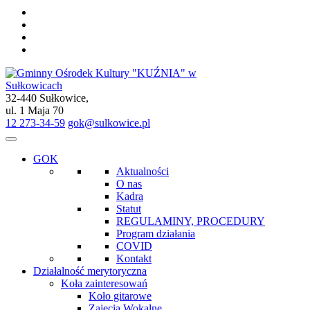
32-440 Sułkowice,
Gminny Ośrodek Kultury "KUŹNIA" w Sułkowicach
ul. 1 Maja 70
12 273-34-59
gok@sulkowice.pl
GOK
Aktualności
O nas
Kadra
Statut
REGULAMINY, PROCEDURY
Program działania
COVID
Kontakt
Działalność merytoryczna
Koła zainteresowań
Koło gitarowe
Zajęcia Wokalne