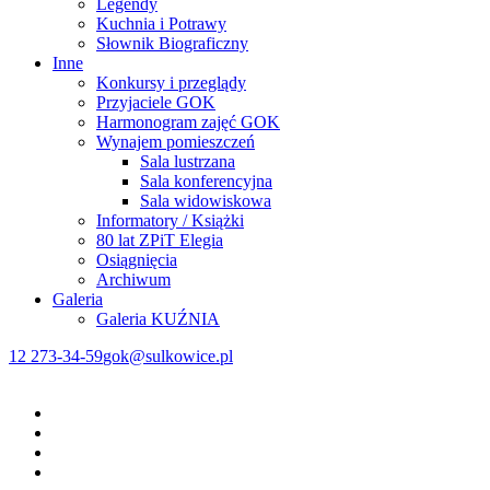
Legendy
Kuchnia i Potrawy
Słownik Biograficzny
Inne
Konkursy i przeglądy
Przyjaciele GOK
Harmonogram zajęć GOK
Wynajem pomieszczeń
Sala lustrzana
Sala konferencyjna
Sala widowiskowa
Informatory / Książki
80 lat ZPiT Elegia
Osiągnięcia
Archiwum
Galeria
Galeria KUŹNIA
12 273-34-59
gok@sulkowice.pl