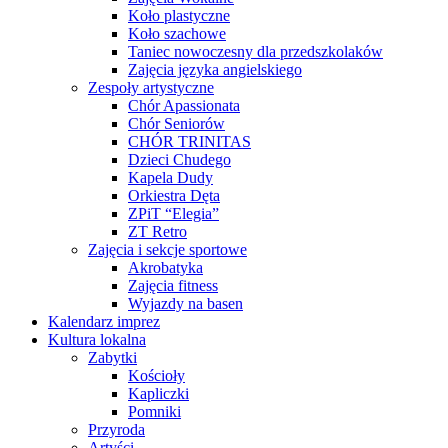
Koło plastyczne
Koło szachowe
Taniec nowoczesny dla przedszkolaków
Zajęcia języka angielskiego
Zespoły artystyczne
Chór Apassionata
Chór Seniorów
CHÓR TRINITAS
Dzieci Chudego
Kapela Dudy
Orkiestra Dęta
ZPiT “Elegia”
ZT Retro
Zajęcia i sekcje sportowe
Akrobatyka
Zajęcia fitness
Wyjazdy na basen
Kalendarz imprez
Kultura lokalna
Zabytki
Kościoły
Kapliczki
Pomniki
Przyroda
Artyści