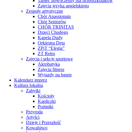
Taniec nowoczesny dla przedszkolaków
Zajęcia języka angielskiego
Zespoły artystyczne
Chór Apassionata
Chór Seniorów
CHÓR TRINITAS
Dzieci Chudego
Kapela Dudy
Orkiestra Dęta
ZPiT “Elegia”
ZT Retro
Zajęcia i sekcje sportowe
Akrobatyka
Zajęcia fitness
Wyjazdy na basen
Kalendarz imprez
Kultura lokalna
Zabytki
Kościoły
Kapliczki
Pomniki
Przyroda
Artyści
Dzieje i Przeszłość
Kowalstwo