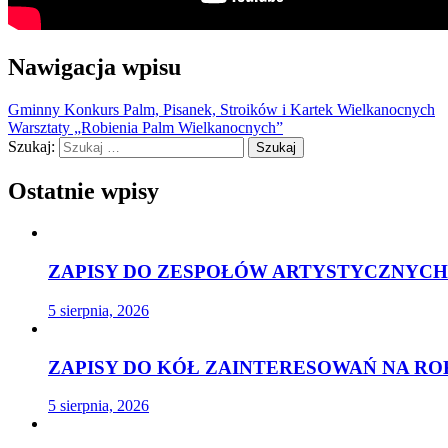
Nawigacja wpisu
Gminny Konkurs Palm, Pisanek, Stroików i Kartek Wielkanocnych
Warsztaty „Robienia Palm Wielkanocnych”
Szukaj:
Ostatnie wpisy
ZAPISY DO ZESPOŁÓW ARTYSTYCZNYCH 
5 sierpnia, 2026
ZAPISY DO KÓŁ ZAINTERESOWAŃ NA ROK
5 sierpnia, 2026