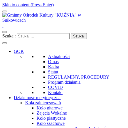
Skip to content (Press Enter)
Gminny Ośrodek Kultury "KUŹNIA" w Sułkowicach
Szukaj:
GOK
Aktualności
O nas
Kadra
Statut
REGULAMINY, PROCEDURY
Program działania
COVID
Kontakt
Działalność merytoryczna
Koła zainteresowań
Koło gitarowe
Zajęcia Wokalne
Koło plastyczne
Koło szachowe