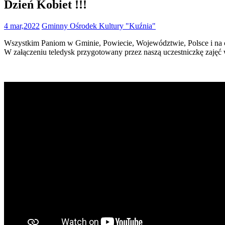
Dzień Kobiet !!!
4 mar,2022
Gminny Ośrodek Kultury "Kuźnia"
Wszystkim Paniom w Gminie, Powiecie, Województwie, Polsce i na c
W załączeniu teledysk przygotowany przez naszą uczestniczkę zajęć