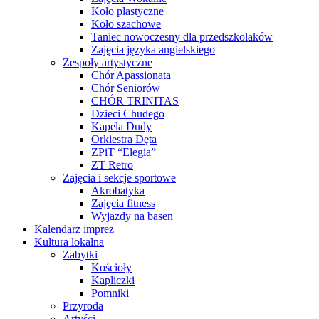
Koło plastyczne
Koło szachowe
Taniec nowoczesny dla przedszkolaków
Zajęcia języka angielskiego
Zespoły artystyczne
Chór Apassionata
Chór Seniorów
CHÓR TRINITAS
Dzieci Chudego
Kapela Dudy
Orkiestra Dęta
ZPiT “Elegia”
ZT Retro
Zajęcia i sekcje sportowe
Akrobatyka
Zajęcia fitness
Wyjazdy na basen
Kalendarz imprez
Kultura lokalna
Zabytki
Kościoły
Kapliczki
Pomniki
Przyroda
Artyści