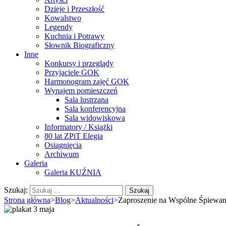
Dzieje i Przeszłość
Kowalstwo
Legendy
Kuchnia i Potrawy
Słownik Biograficzny
Inne
Konkursy i przeglądy
Przyjaciele GOK
Harmonogram zajęć GOK
Wynajem pomieszczeń
Sala lustrzana
Sala konferencyjna
Sala widowiskowa
Informatory / Książki
80 lat ZPiT Elegia
Osiągnięcia
Archiwum
Galeria
Galeria KUŹNIA
Szukaj:
Strona główna
>
Blog
>
Aktualności
>
Zaproszenie na Wspólne Śpiewani