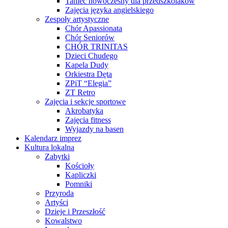
Taniec nowoczesny dla przedszkolaków
Zajęcia języka angielskiego
Zespoły artystyczne
Chór Apassionata
Chór Seniorów
CHÓR TRINITAS
Dzieci Chudego
Kapela Dudy
Orkiestra Dęta
ZPiT “Elegia”
ZT Retro
Zajęcia i sekcje sportowe
Akrobatyka
Zajęcia fitness
Wyjazdy na basen
Kalendarz imprez
Kultura lokalna
Zabytki
Kościoły
Kapliczki
Pomniki
Przyroda
Artyści
Dzieje i Przeszłość
Kowalstwo