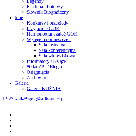
Legendy
Kuchnia i Potrawy
Słownik Biograficzny
Inne
Konkursy i przeglądy
Przyjaciele GOK
Harmonogram zajęć GOK
Wynajem pomieszczeń
Sala lustrzana
Sala konferencyjna
Sala widowiskowa
Informatory / Książki
80 lat ZPiT Elegia
Osiągnięcia
Archiwum
Galeria
Galeria KUŹNIA
12 273-34-59
gok@sulkowice.pl