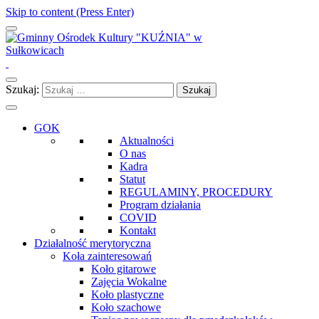
Skip to content (Press Enter)
Gminny Ośrodek Kultury "KUŹNIA" w Sułkowicach
Szukaj:
GOK
Aktualności
O nas
Kadra
Statut
REGULAMINY, PROCEDURY
Program działania
COVID
Kontakt
Działalność merytoryczna
Koła zainteresowań
Koło gitarowe
Zajęcia Wokalne
Koło plastyczne
Koło szachowe