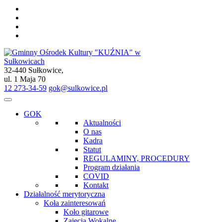
32-440 Sułkowice,
Gminny Ośrodek Kultury "KUŹNIA" w Sułkowicach
ul. 1 Maja 70
12 273-34-59
gok@sulkowice.pl
GOK
Aktualności
O nas
Kadra
Statut
REGULAMINY, PROCEDURY
Program działania
COVID
Kontakt
Działalność merytoryczna
Koła zainteresowań
Koło gitarowe
Zajęcia Wokalne