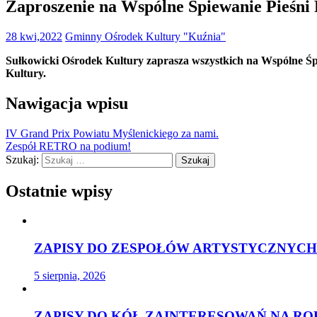
Zaproszenie na Wspólne Śpiewanie Pieśni 
28 kwi,2022
Gminny Ośrodek Kultury "Kuźnia"
Sułkowicki Ośrodek Kultury zaprasza wszystkich na Wspólne Śpi
Kultury.
Nawigacja wpisu
IV Grand Prix Powiatu Myślenickiego za nami.
Zespół RETRO na podium!
Szukaj:
Ostatnie wpisy
ZAPISY DO ZESPOŁÓW ARTYSTYCZNYCH 
5 sierpnia, 2026
ZAPISY DO KÓŁ ZAINTERESOWAŃ NA ROK