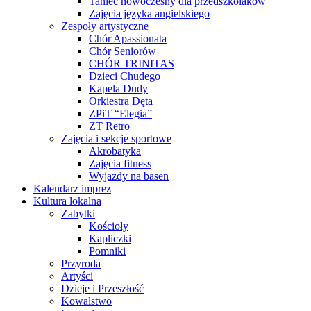
Taniec nowoczesny dla przedszkolaków
Zajęcia języka angielskiego
Zespoły artystyczne
Chór Apassionata
Chór Seniorów
CHÓR TRINITAS
Dzieci Chudego
Kapela Dudy
Orkiestra Dęta
ZPiT “Elegia”
ZT Retro
Zajęcia i sekcje sportowe
Akrobatyka
Zajęcia fitness
Wyjazdy na basen
Kalendarz imprez
Kultura lokalna
Zabytki
Kościoły
Kapliczki
Pomniki
Przyroda
Artyści
Dzieje i Przeszłość
Kowalstwo