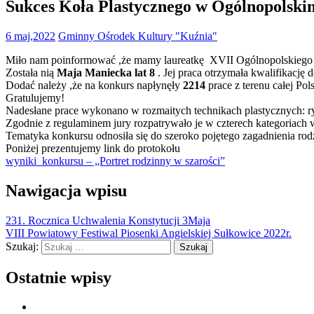
Sukces Koła Plastycznego w Ogólnopolsk
6 maj,2022
Gminny Ośrodek Kultury "Kuźnia"
Miło nam poinformować ,że mamy laureatkę XVII Ogólnopolskiego Kon
Została nią
Maja Maniecka lat 8
. Jej praca otrzymała kwalifikację 
Dodać należy ,że na konkurs napłynęły
2214
prace z terenu całej Pol
Gratulujemy!
Nadesłane prace wykonano w rozmaitych technikach plastycznych: r
Zgodnie z regulaminem jury rozpatrywało je w czterech kategoriach
Tematyka konkursu odnosiła się do szeroko pojętego zagadnienia rodzin
Poniżej prezentujemy link do protokołu
wyniki konkursu – „Portret rodzinny w szarości”
Nawigacja wpisu
231. Rocznica Uchwalenia Konstytucji 3Maja
VIII Powiatowy Festiwal Piosenki Angielskiej Sułkowice 2022r.
Szukaj:
Ostatnie wpisy