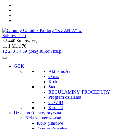
32-440 Sułkowice,
Gminny Ośrodek Kultury "KUŹNIA" w Sułkowicach
ul. 1 Maja 70
12 273-34-59
gok@sulkowice.pl
GOK
Aktualności
O nas
Kadra
Statut
REGULAMINY, PROCEDURY
Program działania
COVID
Kontakt
Działalność merytoryczna
Koła zainteresowań
Koło gitarowe
Zajęcia Wokalne