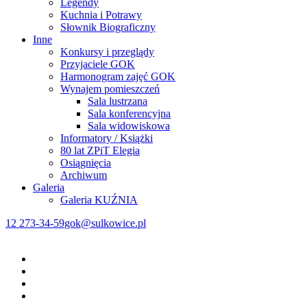
Legendy
Kuchnia i Potrawy
Słownik Biograficzny
Inne
Konkursy i przeglądy
Przyjaciele GOK
Harmonogram zajęć GOK
Wynajem pomieszczeń
Sala lustrzana
Sala konferencyjna
Sala widowiskowa
Informatory / Książki
80 lat ZPiT Elegia
Osiągnięcia
Archiwum
Galeria
Galeria KUŹNIA
12 273-34-59
gok@sulkowice.pl