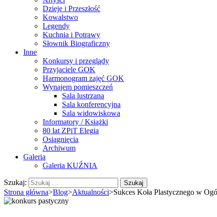
Dzieje i Przeszłość
Kowalstwo
Legendy
Kuchnia i Potrawy
Słownik Biograficzny
Inne
Konkursy i przeglądy
Przyjaciele GOK
Harmonogram zajęć GOK
Wynajem pomieszczeń
Sala lustrzana
Sala konferencyjna
Sala widowiskowa
Informatory / Książki
80 lat ZPiT Elegia
Osiągnięcia
Archiwum
Galeria
Galeria KUŹNIA
Szukaj:
Strona główna
>
Blog
>
Aktualności
>
Sukces Koła Plastycznego w Og