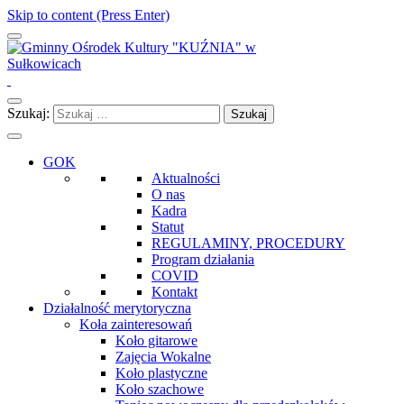
Skip to content (Press Enter)
Gminny Ośrodek Kultury "KUŹNIA" w Sułkowicach
Szukaj:
GOK
Aktualności
O nas
Kadra
Statut
REGULAMINY, PROCEDURY
Program działania
COVID
Kontakt
Działalność merytoryczna
Koła zainteresowań
Koło gitarowe
Zajęcia Wokalne
Koło plastyczne
Koło szachowe