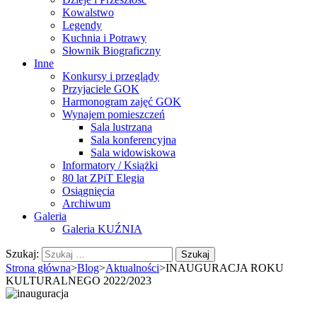
Kowalstwo
Legendy
Kuchnia i Potrawy
Słownik Biograficzny
Inne
Konkursy i przeglądy
Przyjaciele GOK
Harmonogram zajęć GOK
Wynajem pomieszczeń
Sala lustrzana
Sala konferencyjna
Sala widowiskowa
Informatory / Książki
80 lat ZPiT Elegia
Osiągnięcia
Archiwum
Galeria
Galeria KUŹNIA
Szukaj:
Strona główna
>
Blog
>
Aktualności
>
INAUGURACJA ROKU
KULTURALNEGO 2022/2023