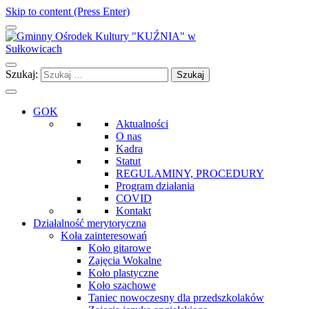
Skip to content (Press Enter)
Gminny Ośrodek Kultury "KUŹNIA" w Sułkowicach
Szukaj:
GOK
Aktualności
O nas
Kadra
Statut
REGULAMINY, PROCEDURY
Program działania
COVID
Kontakt
Działalność merytoryczna
Koła zainteresowań
Koło gitarowe
Zajęcia Wokalne
Koło plastyczne
Koło szachowe
Taniec nowoczesny dla przedszkolaków