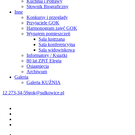
Kuchnia i Potrawy
Słownik Biograficzny
Inne
Konkursy i przeglądy
Przyjaciele GOK
Harmonogram zajęć GOK
Wynajem pomieszczeń
Sala lustrzana
Sala konferencyjna
Sala widowiskowa
Informatory / Książki
80 lat ZPiT Elegia
Osiągnięcia
Archiwum
Galeria
Galeria KUŹNIA
12 273-34-59
gok@sulkowice.pl