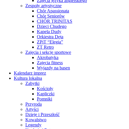
Zajęcia języka angielskiego
Zespoły artystyczne
Chór Apassionata
Chór Seniorów
CHÓR TRINITAS
Dzieci Chudego
Kapela Dudy
Orkiestra Dęta
ZPiT “Elegia”
ZT Retro
Zajęcia i sekcje sportowe
Akrobatyka
Zajęcia fitness
Wyjazdy na basen
Kalendarz imprez
Kultura lokalna
Zabytki
Kościoły
Kapliczki
Pomniki
Przyroda
Artyści
Dzieje i Przeszłość
Kowalstwo
Legendy