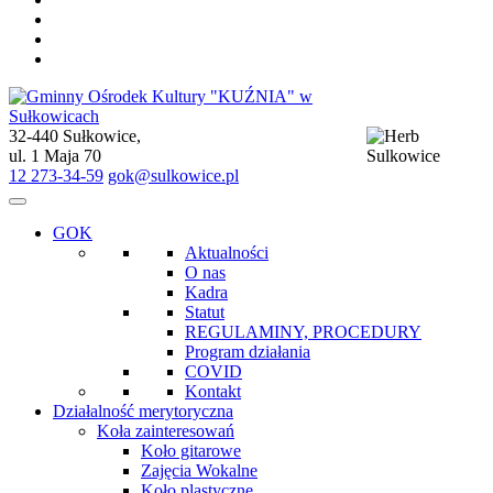
32-440 Sułkowice,
Gminny Ośrodek Kultury "KUŹNIA" w Sułkowicach
ul. 1 Maja 70
12 273-34-59
gok@sulkowice.pl
GOK
Aktualności
O nas
Kadra
Statut
REGULAMINY, PROCEDURY
Program działania
COVID
Kontakt
Działalność merytoryczna
Koła zainteresowań
Koło gitarowe
Zajęcia Wokalne
Koło plastyczne