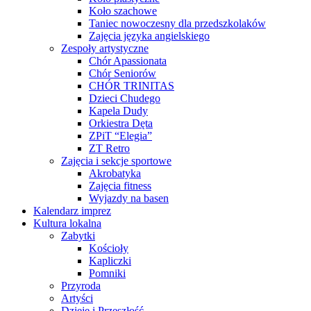
Koło szachowe
Taniec nowoczesny dla przedszkolaków
Zajęcia języka angielskiego
Zespoły artystyczne
Chór Apassionata
Chór Seniorów
CHÓR TRINITAS
Dzieci Chudego
Kapela Dudy
Orkiestra Dęta
ZPiT “Elegia”
ZT Retro
Zajęcia i sekcje sportowe
Akrobatyka
Zajęcia fitness
Wyjazdy na basen
Kalendarz imprez
Kultura lokalna
Zabytki
Kościoły
Kapliczki
Pomniki
Przyroda
Artyści
Dzieje i Przeszłość