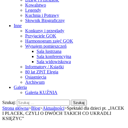
Kowalstwo
Legendy
Kuchnia i Potrawy
Słownik Biograficzny
Inne
Konkursy i przeglądy
Przyjaciele GOK
Harmonogram zajęć GOK
Wynajem pomieszczeń
Sala lustrzana
Sala konferencyjna
Sala widowiskowa
Informatory / Książki
80 lat ZPiT Elegia
Osiągnięcia
Archiwum
Galeria
Galeria KUŹNIA
Szukaj:
Strona główna
>
Blog
>
Aktualności
>
Spektakl dla dzieci pt. „JACEK
I PLACEK, CZYLI O DWÓCH TAKICH CO UKRADLI
KSIĘŻYC”