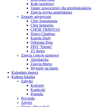
Koło szachowe
Taniec nowoczesny dla przedszkolaków
Zajęcia języka angielskiego
Zespoły artystyczne
Chór Apassionata
Chór Seniorów
CHÓR TRINITAS
Dzieci Chudego
Kapela Dudy
Orkiestra Dęta
ZPiT “Elegia”
ZT Retro
Zajęcia i sekcje sportowe
Akrobatyka
Zajęcia fitness
Wyjazdy na basen
Kalendarz imprez
Kultura lokalna
Zabytki
Kościoły
Kapliczki
Pomniki
Przyroda
Artyści
Dzieje i Przeszłość