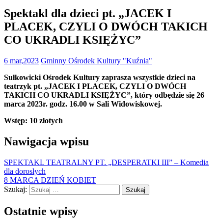
Spektakl dla dzieci pt. „JACEK I
PLACEK, CZYLI O DWÓCH TAKICH
CO UKRADLI KSIĘŻYC”
6 mar,2023
Gminny Ośrodek Kultury "Kuźnia"
Sułkowicki Ośrodek Kultury zaprasza wszystkie dzieci na
teatrzyk pt. „JACEK I PLACEK, CZYLI O DWÓCH
TAKICH CO UKRADLI KSIĘŻYC”, który odbędzie się 26
marca 2023r. godz. 16.00 w Sali Widowiskowej.
Wstęp: 10 złotych
Nawigacja wpisu
SPEKTAKL TEATRALNY PT. „DESPERATKI III” – Komedia
dla dorosłych
8 MARCA DZIEŃ KOBIET
Szukaj:
Ostatnie wpisy