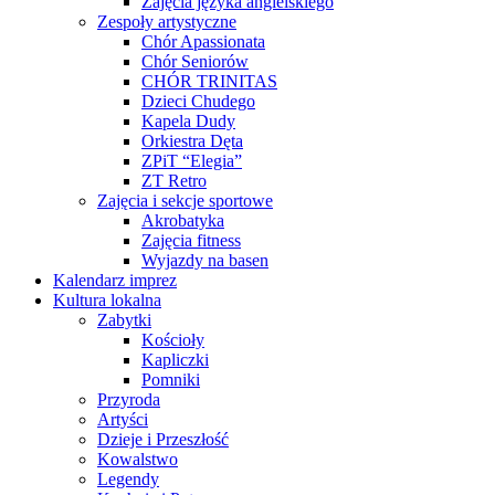
Zajęcia języka angielskiego
Zespoły artystyczne
Chór Apassionata
Chór Seniorów
CHÓR TRINITAS
Dzieci Chudego
Kapela Dudy
Orkiestra Dęta
ZPiT “Elegia”
ZT Retro
Zajęcia i sekcje sportowe
Akrobatyka
Zajęcia fitness
Wyjazdy na basen
Kalendarz imprez
Kultura lokalna
Zabytki
Kościoły
Kapliczki
Pomniki
Przyroda
Artyści
Dzieje i Przeszłość
Kowalstwo
Legendy