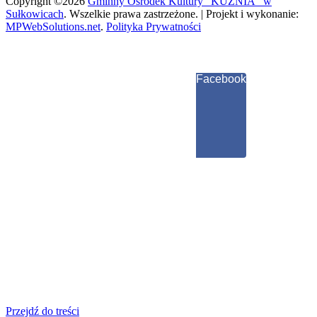
Copyright ©2026
Gminny Ośrodek Kultury "KUŹNIA" w
Sułkowicach
.
Wszelkie prawa zastrzeżone. | Projekt i wykonanie:
MPWebSolutions.net
.
Polityka Prywatności
Facebook
Przejdź do treści