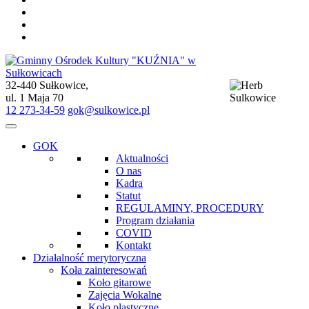
32-440 Sułkowice,
Gminny Ośrodek Kultury "KUŹNIA" w Sułkowicach
ul. 1 Maja 70
12 273-34-59
gok@sulkowice.pl
GOK
Aktualności
O nas
Kadra
Statut
REGULAMINY, PROCEDURY
Program działania
COVID
Kontakt
Działalność merytoryczna
Koła zainteresowań
Koło gitarowe
Zajęcia Wokalne
Koło plastyczne