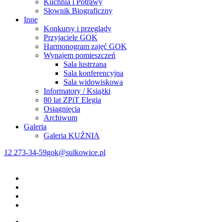
Kuchnia i Potrawy
Słownik Biograficzny
Inne
Konkursy i przeglądy
Przyjaciele GOK
Harmonogram zajęć GOK
Wynajem pomieszczeń
Sala lustrzana
Sala konferencyjna
Sala widowiskowa
Informatory / Książki
80 lat ZPiT Elegia
Osiągnięcia
Archiwum
Galeria
Galeria KUŹNIA
12 273-34-59
gok@sulkowice.pl