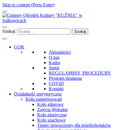
Skip to content (Press Enter)
Gminny Ośrodek Kultury "KUŹNIA" w Sułkowicach
Szukaj:
GOK
Aktualności
O nas
Kadra
Statut
REGULAMINY, PROCEDURY
Program działania
COVID
Kontakt
Działalność merytoryczna
Koła zainteresowań
Koło gitarowe
Zajęcia Wokalne
Koło plastyczne
Koło szachowe
Taniec nowoczesny dla przedszkolaków