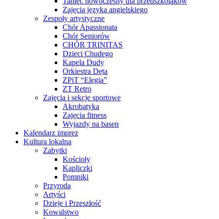
Taniec nowoczesny dla przedszkolaków
Zajęcia języka angielskiego
Zespoły artystyczne
Chór Apassionata
Chór Seniorów
CHÓR TRINITAS
Dzieci Chudego
Kapela Dudy
Orkiestra Dęta
ZPiT “Elegia”
ZT Retro
Zajęcia i sekcje sportowe
Akrobatyka
Zajęcia fitness
Wyjazdy na basen
Kalendarz imprez
Kultura lokalna
Zabytki
Kościoły
Kapliczki
Pomniki
Przyroda
Artyści
Dzieje i Przeszłość
Kowalstwo