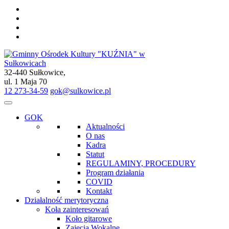
32-440 Sułkowice,
Gminny Ośrodek Kultury "KUŹNIA" w Sułkowicach
ul. 1 Maja 70
12 273-34-59
gok@sulkowice.pl
GOK
Aktualności
O nas
Kadra
Statut
REGULAMINY, PROCEDURY
Program działania
COVID
Kontakt
Działalność merytoryczna
Koła zainteresowań
Koło gitarowe
Zajęcia Wokalne