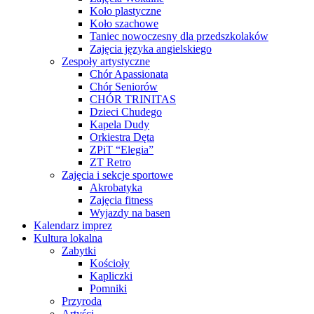
Koło plastyczne
Koło szachowe
Taniec nowoczesny dla przedszkolaków
Zajęcia języka angielskiego
Zespoły artystyczne
Chór Apassionata
Chór Seniorów
CHÓR TRINITAS
Dzieci Chudego
Kapela Dudy
Orkiestra Dęta
ZPiT “Elegia”
ZT Retro
Zajęcia i sekcje sportowe
Akrobatyka
Zajęcia fitness
Wyjazdy na basen
Kalendarz imprez
Kultura lokalna
Zabytki
Kościoły
Kapliczki
Pomniki
Przyroda
Artyści