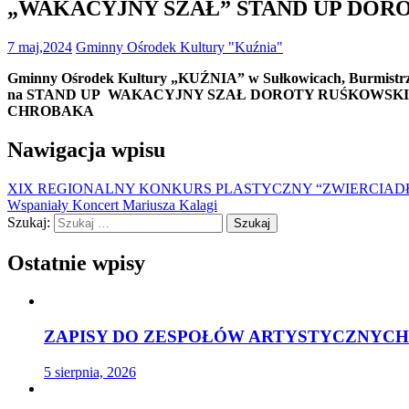
„WAKACYJNY SZAŁ” STAND UP DOR
7 maj,2024
Gminny Ośrodek Kultury "Kuźnia"
Gminny Ośrodek Kultury „KUŹNIA” w Sułkowicach, Burmistrz G
na STAND UP WAKACYJNY SZAŁ DOROTY RUŚKOWSKIEJ, który
CHROBAKA
Nawigacja wpisu
XIX REGIONALNY KONKURS PLASTYCZNY “ZWIERCIAD
Wspaniały Koncert Mariusza Kalagi
Szukaj:
Ostatnie wpisy
ZAPISY DO ZESPOŁÓW ARTYSTYCZNYCH 
5 sierpnia, 2026