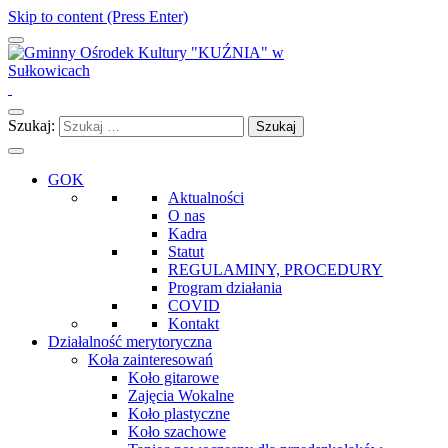
Skip to content (Press Enter)
Gminny Ośrodek Kultury "KUŹNIA" w Sułkowicach
Szukaj:
GOK
Aktualności
O nas
Kadra
Statut
REGULAMINY, PROCEDURY
Program działania
COVID
Kontakt
Działalność merytoryczna
Koła zainteresowań
Koło gitarowe
Zajęcia Wokalne
Koło plastyczne
Koło szachowe