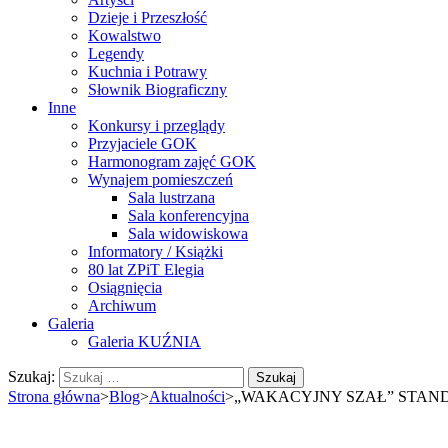
Dzieje i Przeszłość
Kowalstwo
Legendy
Kuchnia i Potrawy
Słownik Biograficzny
Inne
Konkursy i przeglądy
Przyjaciele GOK
Harmonogram zajęć GOK
Wynajem pomieszczeń
Sala lustrzana
Sala konferencyjna
Sala widowiskowa
Informatory / Książki
80 lat ZPiT Elegia
Osiągnięcia
Archiwum
Galeria
Galeria KUŹNIA
Szukaj:
Strona główna
>
Blog
>
Aktualności
>
„WAKACYJNY SZAŁ” STAN