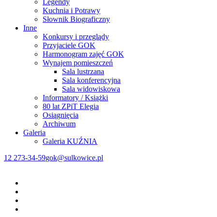
Legendy
Kuchnia i Potrawy
Słownik Biograficzny
Inne
Konkursy i przeglądy
Przyjaciele GOK
Harmonogram zajęć GOK
Wynajem pomieszczeń
Sala lustrzana
Sala konferencyjna
Sala widowiskowa
Informatory / Książki
80 lat ZPiT Elegia
Osiągnięcia
Archiwum
Galeria
Galeria KUŹNIA
12 273-34-59
gok@sulkowice.pl