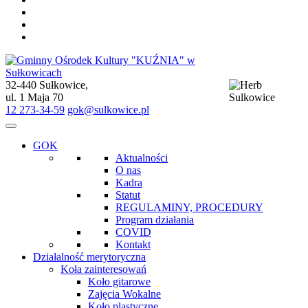
32-440 Sułkowice,
Gminny Ośrodek Kultury "KUŹNIA" w Sułkowicach
ul. 1 Maja 70
12 273-34-59
gok@sulkowice.pl
GOK
Aktualności
O nas
Kadra
Statut
REGULAMINY, PROCEDURY
Program działania
COVID
Kontakt
Działalność merytoryczna
Koła zainteresowań
Koło gitarowe
Zajęcia Wokalne
Koło plastyczne