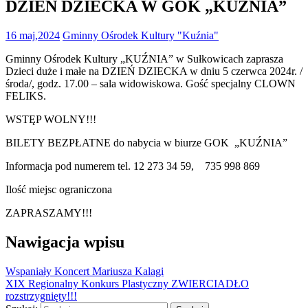
DZIEŃ DZIECKA W GOK „KUŹNIA”
16 maj,2024
Gminny Ośrodek Kultury "Kuźnia"
Gminny Ośrodek Kultury „KUŹNIA” w Sułkowicach zaprasza
Dzieci duże i małe na DZIEŃ DZIECKA w dniu 5 czerwca 2024r. /
środa/, godz. 17.00 – sala widowiskowa. Gość specjalny CLOWN
FELIKS.
WSTĘP WOLNY!!!
BILETY BEZPŁATNE do nabycia w biurze GOK „KUŹNIA”
Informacja pod numerem tel. 12 273 34 59, 735 998 869
Ilość miejsc ograniczona
ZAPRASZAMY!!!
Nawigacja wpisu
Wspaniały Koncert Mariusza Kalagi
XIX Regionalny Konkurs Plastyczny ZWIERCIADŁO
rozstrzygnięty!!!