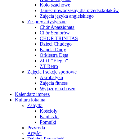
Koło szachowe
Taniec nowoczesny dla przedszkolaków
Zajęcia języka angielskiego
Zespoły artystyczne
Chór Apassionata
Chór Seniorów
CHÓR TRINITAS
Dzieci Chudego
Kapela Dudy
Orkiestra Dęta
ZPiT “Elegia”
ZT Retro
Zajęcia i sekcje sportowe
Akrobatyka
Zajęcia fitness
Wyjazdy na basen
Kalendarz imprez
Kultura lokalna
Zabytki
Kościoły
Kapliczki
Pomniki
Przyroda
Artyści
Dzieje i Przeszłość