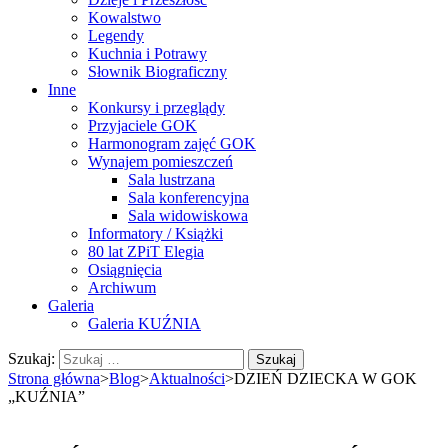
Kowalstwo
Legendy
Kuchnia i Potrawy
Słownik Biograficzny
Inne
Konkursy i przeglądy
Przyjaciele GOK
Harmonogram zajęć GOK
Wynajem pomieszczeń
Sala lustrzana
Sala konferencyjna
Sala widowiskowa
Informatory / Książki
80 lat ZPiT Elegia
Osiągnięcia
Archiwum
Galeria
Galeria KUŹNIA
Szukaj:
Strona główna
>
Blog
>
Aktualności
>
DZIEŃ DZIECKA W GOK
„KUŹNIA”