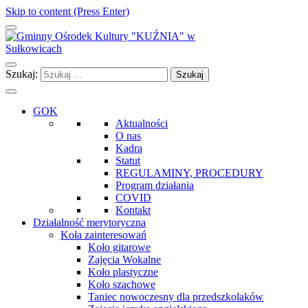
Skip to content (Press Enter)
Gminny Ośrodek Kultury "KUŹNIA" w Sułkowicach
Szukaj:
GOK
Aktualności
O nas
Kadra
Statut
REGULAMINY, PROCEDURY
Program działania
COVID
Kontakt
Działalność merytoryczna
Koła zainteresowań
Koło gitarowe
Zajęcia Wokalne
Koło plastyczne
Koło szachowe
Taniec nowoczesny dla przedszkolaków