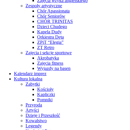
Zajęcia języka angielskiego
Zespoły artystyczne
Chór Apassionata
Chór Seniorów
CHÓR TRINITAS
Dzieci Chudego
Kapela Dudy
Orkiestra Dęta
ZPiT “Elegia”
ZT Retro
Zajęcia i sekcje sportowe
Akrobatyka
Zajęcia fitness
Wyjazdy na basen
Kalendarz imprez
Kultura lokalna
Zabytki
Kościoły
Kapliczki
Pomniki
Przyroda
Artyści
Dzieje i Przeszłość
Kowalstwo
Legendy