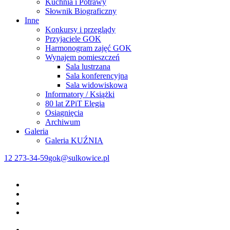
Kuchnia i Potrawy
Słownik Biograficzny
Inne
Konkursy i przeglądy
Przyjaciele GOK
Harmonogram zajęć GOK
Wynajem pomieszczeń
Sala lustrzana
Sala konferencyjna
Sala widowiskowa
Informatory / Książki
80 lat ZPiT Elegia
Osiągnięcia
Archiwum
Galeria
Galeria KUŹNIA
12 273-34-59
gok@sulkowice.pl