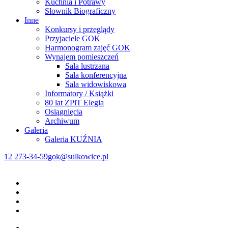
Kuchnia i Potrawy
Słownik Biograficzny
Inne
Konkursy i przeglądy
Przyjaciele GOK
Harmonogram zajęć GOK
Wynajem pomieszczeń
Sala lustrzana
Sala konferencyjna
Sala widowiskowa
Informatory / Książki
80 lat ZPiT Elegia
Osiągnięcia
Archiwum
Galeria
Galeria KUŹNIA
12 273-34-59
gok@sulkowice.pl