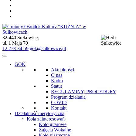
32-440 Sułkowice,
Gminny Ośrodek Kultury "KUŹNIA" w Sułkowicach
ul. 1 Maja 70
12 273-34-59
gok@sulkowice.pl
GOK
Aktualności
O nas
Kadra
Statut
REGULAMINY, PROCEDURY
Program działania
COVID
Kontakt
Działalność merytoryczna
Koła zainteresowań
Koło gitarowe
Zajęcia Wokalne
Koło plastyczne