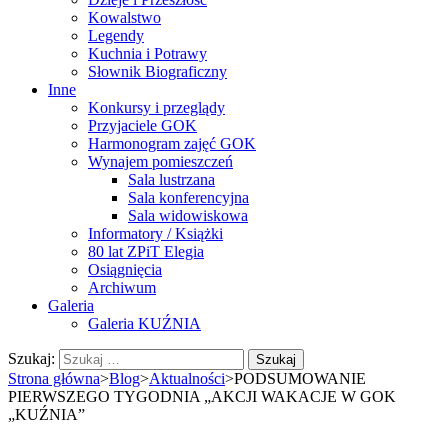
Kowalstwo
Legendy
Kuchnia i Potrawy
Słownik Biograficzny
Inne
Konkursy i przeglądy
Przyjaciele GOK
Harmonogram zajęć GOK
Wynajem pomieszczeń
Sala lustrzana
Sala konferencyjna
Sala widowiskowa
Informatory / Książki
80 lat ZPiT Elegia
Osiągnięcia
Archiwum
Galeria
Galeria KUŹNIA
Szukaj:
Strona główna
>
Blog
>
Aktualności
>
PODSUMOWANIE
PIERWSZEGO TYGODNIA „AKCJI WAKACJE W GOK
„KUŹNIA”