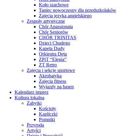
Koło szachowe
Taniec nowoczesny dla przedszkolaków
Zajęcia języka angielskiego
Zespoły artystyczne
Chór Apassionata
Chór Seniorów
CHÓR TRINITAS
Dzieci Chudego
Kapela Dudy
Orkiestra Dęta
ZPiT “Elegia”
ZT Retro
Zajęcia i sekcje sportowe
Akrobatyka
Zajęcia fitness
Wyjazdy na basen
Kalendarz imprez
Kultura lokalna
Zabytki
Kościoły
Kapliczki
Pomniki
Przyroda
Artyści
Dzieje i Przeszłość