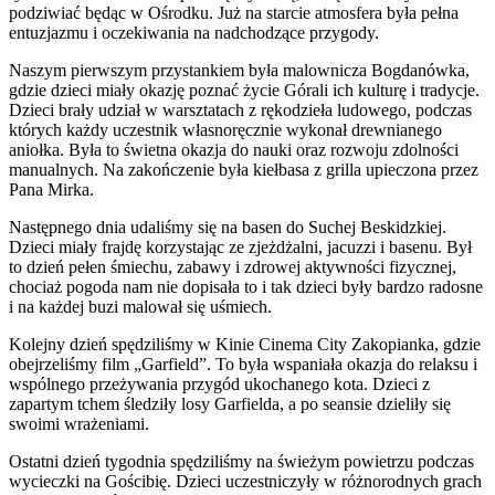
podziwiać będąc w Ośrodku. Już na starcie atmosfera była pełna
entuzjazmu i oczekiwania na nadchodzące przygody.
Naszym pierwszym przystankiem była malownicza Bogdanówka,
gdzie dzieci miały okazję poznać życie Górali ich kulturę i tradycje.
Dzieci brały udział w warsztatach z rękodzieła ludowego, podczas
których każdy uczestnik własnoręcznie wykonał drewnianego
aniołka. Była to świetna okazja do nauki oraz rozwoju zdolności
manualnych. Na zakończenie była kiełbasa z grilla upieczona przez
Pana Mirka.
Następnego dnia udaliśmy się na basen do Suchej Beskidzkiej.
Dzieci miały frajdę korzystając ze zjeżdżalni, jacuzzi i basenu. Był
to dzień pełen śmiechu, zabawy i zdrowej aktywności fizycznej,
chociaż pogoda nam nie dopisała to i tak dzieci były bardzo radosne
i na każdej buzi malował się uśmiech.
Kolejny dzień spędziliśmy w Kinie Cinema City Zakopianka, gdzie
obejrzeliśmy film „Garfield”. To była wspaniała okazja do relaksu i
wspólnego przeżywania przygód ukochanego kota. Dzieci z
zapartym tchem śledziły losy Garfielda, a po seansie dzieliły się
swoimi wrażeniami.
Ostatni dzień tygodnia spędziliśmy na świeżym powietrzu podczas
wycieczki na Gościbię. Dzieci uczestniczyły w różnorodnych grach