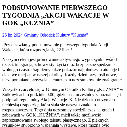
PODSUMOWANIE PIERWSZEGO
TYGODNIA „AKCJI WAKACJE W
GOK „KUŹNIA”
26 lip,2024
Gminny Ośrodek Kultury "Kuźnia"
Przedstawiamy podsumowanie pierwszego tygodnia Akcji
Wakacje, która rozpoczęła się 22 lipca!
Naszym celem jest promowanie aktywnego wypoczynku wśród
dzieci, integracja, zdrowy styl życia oraz bezpieczne spędzanie
wolnego czasu. Pragniemy także pokazać najmłodszym atrakcje i
ciekawe miejsca w naszej okolicy. Każdy dzień przynosił nowe,
niezapomniane przeżycia, a entuzjazm uczestników nie znał granic.
Wszystko zaczęło się w Gminnym Ośrodku Kultury „KUŹNIA” w
Sułkowicach o godzinie 9.00, gdzie nasi uczestnicy zapoznali się i
podpisali regulaminy Akcji Wakacje. Każde dziecko otrzymało
niebieską czapeczkę, która stała się naszym znakiem
rozpoznawczym. Tego dnia uczestnicy spędzili czas na grach i
zabawach w GOK „KUŹNIA”, mieli także możliwość
zaprezentowania swojego talentu plastycznego. Z pięknych
rysunków stworzono wspaniałą wystawę, którą można było