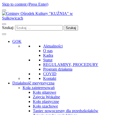
Skip to content (Press Enter)
Gminny Ośrodek Kultury "KUŹNIA" w Sułkowicach
Szukaj:
GOK
Aktualności
O nas
Kadra
Statut
REGULAMINY, PROCEDURY
Program działania
COVID
Kontakt
Działalność merytoryczna
Koła zainteresowań
Koło gitarowe
Zajęcia Wokalne
Koło plastyczne
Koło szachowe
Taniec nowoczesny dla przedszkolaków