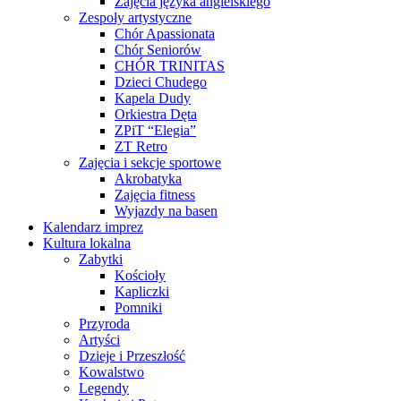
Zajęcia języka angielskiego
Zespoły artystyczne
Chór Apassionata
Chór Seniorów
CHÓR TRINITAS
Dzieci Chudego
Kapela Dudy
Orkiestra Dęta
ZPiT “Elegia”
ZT Retro
Zajęcia i sekcje sportowe
Akrobatyka
Zajęcia fitness
Wyjazdy na basen
Kalendarz imprez
Kultura lokalna
Zabytki
Kościoły
Kapliczki
Pomniki
Przyroda
Artyści
Dzieje i Przeszłość
Kowalstwo
Legendy