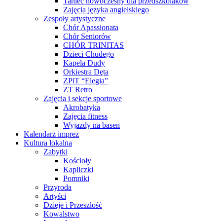
Taniec nowoczesny dla przedszkolaków
Zajęcia języka angielskiego
Zespoły artystyczne
Chór Apassionata
Chór Seniorów
CHÓR TRINITAS
Dzieci Chudego
Kapela Dudy
Orkiestra Dęta
ZPiT “Elegia”
ZT Retro
Zajęcia i sekcje sportowe
Akrobatyka
Zajęcia fitness
Wyjazdy na basen
Kalendarz imprez
Kultura lokalna
Zabytki
Kościoły
Kapliczki
Pomniki
Przyroda
Artyści
Dzieje i Przeszłość
Kowalstwo