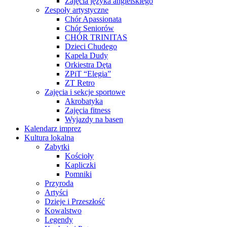
Zajęcia języka angielskiego
Zespoły artystyczne
Chór Apassionata
Chór Seniorów
CHÓR TRINITAS
Dzieci Chudego
Kapela Dudy
Orkiestra Dęta
ZPiT “Elegia”
ZT Retro
Zajęcia i sekcje sportowe
Akrobatyka
Zajęcia fitness
Wyjazdy na basen
Kalendarz imprez
Kultura lokalna
Zabytki
Kościoły
Kapliczki
Pomniki
Przyroda
Artyści
Dzieje i Przeszłość
Kowalstwo
Legendy