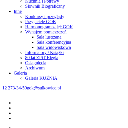
Kuchnia i Potrawy
Słownik Biograficzny
Inne
Konkursy i przeglądy
Przyjaciele GOK
Harmonogram zajęć GOK
Wynajem pomieszczeń
Sala lustrzana
Sala konferencyjna
Sala widowiskowa
Informatory / Książki
80 lat ZPiT Elegia
Osiągnięcia
Archiwum
Galeria
Galeria KUŹNIA
12 273-34-59
gok@sulkowice.pl