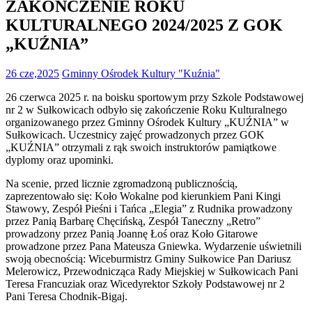
ZAKOŃCZENIE ROKU
KULTURALNEGO 2024/2025 Z GOK
„KUŹNIA”
26 cze,2025
Gminny Ośrodek Kultury "Kuźnia"
26 czerwca 2025 r. na boisku sportowym przy Szkole Podstawowej
nr 2 w Sułkowicach odbyło się zakończenie Roku Kulturalnego
organizowanego przez Gminny Ośrodek Kultury „KUŹNIA” w
Sułkowicach. Uczestnicy zajęć prowadzonych przez GOK
„KUŹNIA” otrzymali z rąk swoich instruktorów pamiątkowe
dyplomy oraz upominki.
Na scenie, przed licznie zgromadzoną publicznością,
zaprezentowało się: Koło Wokalne pod kierunkiem Pani Kingi
Stawowy, Zespół Pieśni i Tańca „Elegia” z Rudnika prowadzony
przez Panią Barbarę Chęcińską, Zespół Taneczny „Retro”
prowadzony przez Panią Joannę Łoś oraz Koło Gitarowe
prowadzone przez Pana Mateusza Gniewka. Wydarzenie uświetnili
swoją obecnością: Wiceburmistrz Gminy Sułkowice Pan Dariusz
Melerowicz, Przewodnicząca Rady Miejskiej w Sułkowicach Pani
Teresa Francuziak oraz Wicedyrektor Szkoły Podstawowej nr 2
Pani Teresa Chodnik-Bigaj.