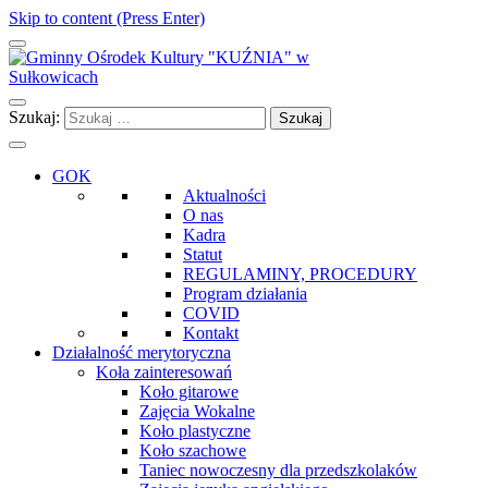
Skip to content (Press Enter)
Gminny Ośrodek Kultury "KUŹNIA" w Sułkowicach
Szukaj:
GOK
Aktualności
O nas
Kadra
Statut
REGULAMINY, PROCEDURY
Program działania
COVID
Kontakt
Działalność merytoryczna
Koła zainteresowań
Koło gitarowe
Zajęcia Wokalne
Koło plastyczne
Koło szachowe
Taniec nowoczesny dla przedszkolaków