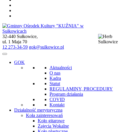
32-440 Sułkowice,
Gminny Ośrodek Kultury "KUŹNIA" w Sułkowicach
ul. 1 Maja 70
12 273-34-59
gok@sulkowice.pl
GOK
Aktualności
O nas
Kadra
Statut
REGULAMINY, PROCEDURY
Program działania
COVID
Kontakt
Działalność merytoryczna
Koła zainteresowań
Koło gitarowe
Zajęcia Wokalne
Koło plastyczne