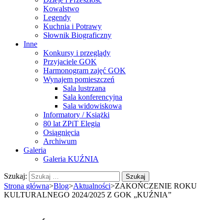
Kowalstwo
Legendy
Kuchnia i Potrawy
Słownik Biograficzny
Inne
Konkursy i przeglądy
Przyjaciele GOK
Harmonogram zajęć GOK
Wynajem pomieszczeń
Sala lustrzana
Sala konferencyjna
Sala widowiskowa
Informatory / Książki
80 lat ZPiT Elegia
Osiągnięcia
Archiwum
Galeria
Galeria KUŹNIA
Szukaj:
Strona główna
>
Blog
>
Aktualności
>
ZAKOŃCZENIE ROKU
KULTURALNEGO 2024/2025 Z GOK „KUŹNIA”