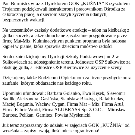
Pan Burmistrz wraz z Dyrektorem GOK „KUŹNIA” Krzysztofem
Trojanem podziękowali instruktorom i pracownikom Ośrodka za
całoroczną pracę, a dzieciom złożyli życzenia udanych,
bezpiecznych wakacji.
Na uczestników czekały dodatkowe atrakcje – talon na kiełbaskę z
grilla i soczek, a także dmuchane zjeżdżalnie przygotowane przez
firmę Mat-Mix. Kulminacyjnym punktem programu była radosna
kąpiel w pianie, która sprawiła dzieciom mnóstwo radości.
Serdecznie dziękujemy Dyrekcji Szkoły Podstawowej nr 2 w
Sułkowicach za udostępnienie terenu, Jednostce OSP Sułkowice za
obsługę grilla, a Jednostce OSP Biertowice za użyczenie sceny.
Dziękujemy także Rodzicom i Opiekunom za liczne przybycie oraz
zaufanie, którym obdarzacie nas każdego roku.
Upominki ufundowali: Barbara Golanko, Ewa Kęsek, Sławomir
Sadlik, Aleksandra Gasińska, Stanisław Bisztyga, Rafał Kudas,
Maciej Bogunia, Wacław Cygan, Firma Mat – Mix, Firma Aruś,
Firma Fabric World, Firma ALUBRASS Sp. Z O.O. – Mirosław
Bartosz, Pelikan, Garnitex, Powiat Myślenicki.
Już teraz zapraszamy do udziału w zajęciach GOK „KUŹNIA” od
września – zapisy trwają, ilość miejsc ograniczona!