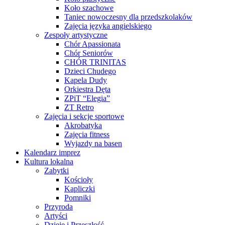
Koło szachowe
Taniec nowoczesny dla przedszkolaków
Zajęcia języka angielskiego
Zespoły artystyczne
Chór Apassionata
Chór Seniorów
CHÓR TRINITAS
Dzieci Chudego
Kapela Dudy
Orkiestra Dęta
ZPiT “Elegia”
ZT Retro
Zajęcia i sekcje sportowe
Akrobatyka
Zajęcia fitness
Wyjazdy na basen
Kalendarz imprez
Kultura lokalna
Zabytki
Kościoły
Kapliczki
Pomniki
Przyroda
Artyści
Dzieje i Przeszłość