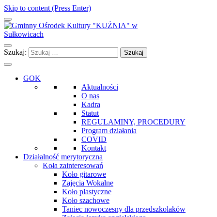
Skip to content (Press Enter)
Gminny Ośrodek Kultury "KUŹNIA" w Sułkowicach
Szukaj:
GOK
Aktualności
O nas
Kadra
Statut
REGULAMINY, PROCEDURY
Program działania
COVID
Kontakt
Działalność merytoryczna
Koła zainteresowań
Koło gitarowe
Zajęcia Wokalne
Koło plastyczne
Koło szachowe
Taniec nowoczesny dla przedszkolaków