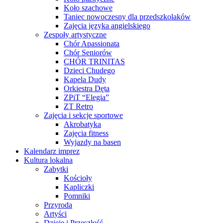
Koło szachowe
Taniec nowoczesny dla przedszkolaków
Zajęcia języka angielskiego
Zespoły artystyczne
Chór Apassionata
Chór Seniorów
CHÓR TRINITAS
Dzieci Chudego
Kapela Dudy
Orkiestra Dęta
ZPiT “Elegia”
ZT Retro
Zajęcia i sekcje sportowe
Akrobatyka
Zajęcia fitness
Wyjazdy na basen
Kalendarz imprez
Kultura lokalna
Zabytki
Kościoły
Kapliczki
Pomniki
Przyroda
Artyści
Dzieje i Przeszłość