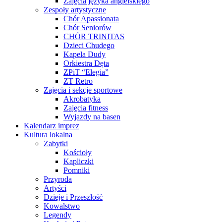
Zajęcia języka angielskiego
Zespoły artystyczne
Chór Apassionata
Chór Seniorów
CHÓR TRINITAS
Dzieci Chudego
Kapela Dudy
Orkiestra Dęta
ZPiT “Elegia”
ZT Retro
Zajęcia i sekcje sportowe
Akrobatyka
Zajęcia fitness
Wyjazdy na basen
Kalendarz imprez
Kultura lokalna
Zabytki
Kościoły
Kapliczki
Pomniki
Przyroda
Artyści
Dzieje i Przeszłość
Kowalstwo
Legendy