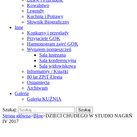
Kowalstwo
Legendy
Kuchnia i Potrawy
Słownik Biograficzny
Inne
Konkursy i przeglądy
Przyjaciele GOK
Harmonogram zajęć GOK
Wynajem pomieszczeń
Sala lustrzana
Sala konferencyjna
Sala widowiskowa
Informatory / Książki
80 lat ZPiT Elegia
Osiągnięcia
Archiwum
Galeria
Galeria KUŹNIA
Szukaj:
Strona główna
>
Blog
>
DZIECI CHUDEGO W STUDIO NAGRŃ
IV 2017