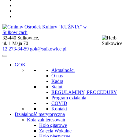
32-440 Sułkowice,
Gminny Ośrodek Kultury "KUŹNIA" w Sułkowicach
ul. 1 Maja 70
12 273-34-59
gok@sulkowice.pl
GOK
Aktualności
O nas
Kadra
Statut
REGULAMINY, PROCEDURY
Program działania
COVID
Kontakt
Działalność merytoryczna
Koła zainteresowań
Koło gitarowe
Zajęcia Wokalne
Koło plastyczne