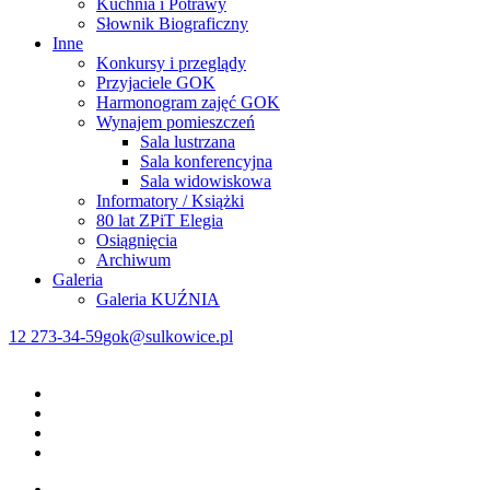
Kuchnia i Potrawy
Słownik Biograficzny
Inne
Konkursy i przeglądy
Przyjaciele GOK
Harmonogram zajęć GOK
Wynajem pomieszczeń
Sala lustrzana
Sala konferencyjna
Sala widowiskowa
Informatory / Książki
80 lat ZPiT Elegia
Osiągnięcia
Archiwum
Galeria
Galeria KUŹNIA
12 273-34-59
gok@sulkowice.pl