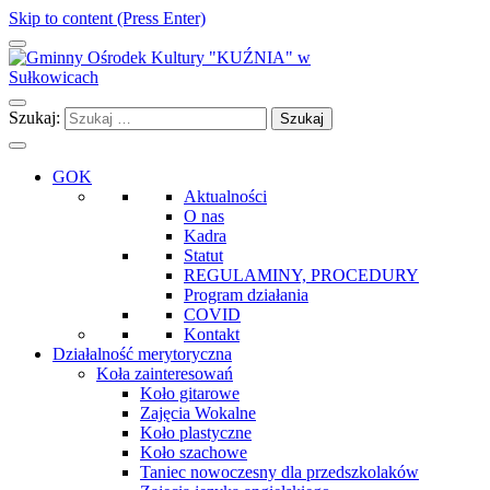
Skip to content (Press Enter)
Gminny Ośrodek Kultury "KUŹNIA" w Sułkowicach
Szukaj:
GOK
Aktualności
O nas
Kadra
Statut
REGULAMINY, PROCEDURY
Program działania
COVID
Kontakt
Działalność merytoryczna
Koła zainteresowań
Koło gitarowe
Zajęcia Wokalne
Koło plastyczne
Koło szachowe
Taniec nowoczesny dla przedszkolaków