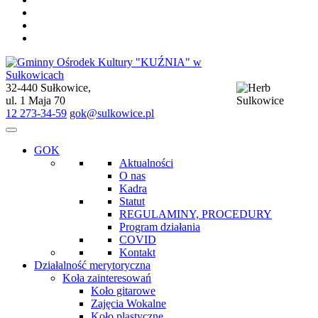
32-440 Sułkowice,
Gminny Ośrodek Kultury "KUŹNIA" w Sułkowicach
ul. 1 Maja 70
12 273-34-59
gok@sulkowice.pl
GOK
Aktualności
O nas
Kadra
Statut
REGULAMINY, PROCEDURY
Program działania
COVID
Kontakt
Działalność merytoryczna
Koła zainteresowań
Koło gitarowe
Zajęcia Wokalne
Koło plastyczne