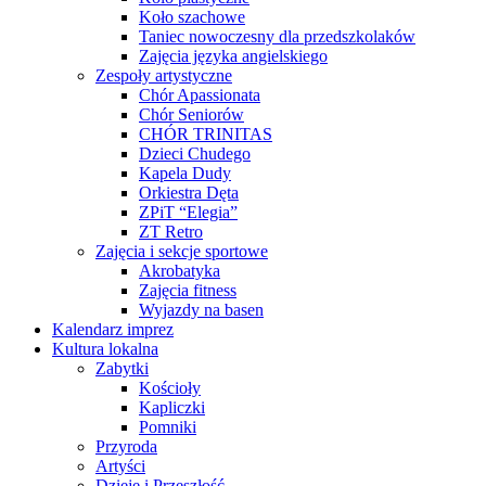
Koło szachowe
Taniec nowoczesny dla przedszkolaków
Zajęcia języka angielskiego
Zespoły artystyczne
Chór Apassionata
Chór Seniorów
CHÓR TRINITAS
Dzieci Chudego
Kapela Dudy
Orkiestra Dęta
ZPiT “Elegia”
ZT Retro
Zajęcia i sekcje sportowe
Akrobatyka
Zajęcia fitness
Wyjazdy na basen
Kalendarz imprez
Kultura lokalna
Zabytki
Kościoły
Kapliczki
Pomniki
Przyroda
Artyści
Dzieje i Przeszłość