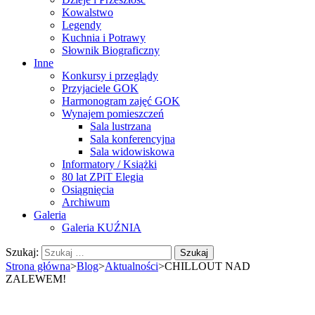
Kowalstwo
Legendy
Kuchnia i Potrawy
Słownik Biograficzny
Inne
Konkursy i przeglądy
Przyjaciele GOK
Harmonogram zajęć GOK
Wynajem pomieszczeń
Sala lustrzana
Sala konferencyjna
Sala widowiskowa
Informatory / Książki
80 lat ZPiT Elegia
Osiągnięcia
Archiwum
Galeria
Galeria KUŹNIA
Szukaj:
Strona główna
>
Blog
>
Aktualności
>
CHILLOUT NAD
ZALEWEM!