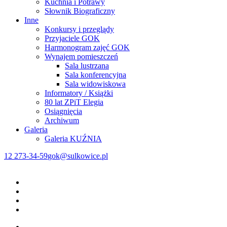
Kuchnia i Potrawy
Słownik Biograficzny
Inne
Konkursy i przeglądy
Przyjaciele GOK
Harmonogram zajęć GOK
Wynajem pomieszczeń
Sala lustrzana
Sala konferencyjna
Sala widowiskowa
Informatory / Książki
80 lat ZPiT Elegia
Osiągnięcia
Archiwum
Galeria
Galeria KUŹNIA
12 273-34-59
gok@sulkowice.pl