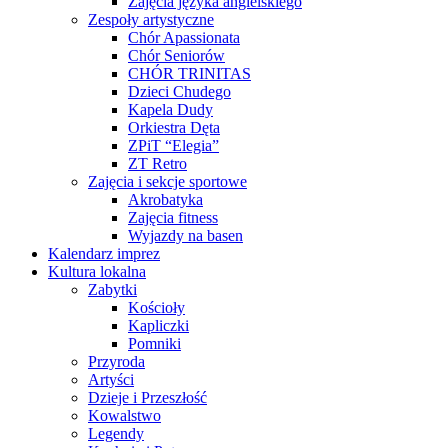
Zajęcia języka angielskiego
Zespoły artystyczne
Chór Apassionata
Chór Seniorów
CHÓR TRINITAS
Dzieci Chudego
Kapela Dudy
Orkiestra Dęta
ZPiT “Elegia”
ZT Retro
Zajęcia i sekcje sportowe
Akrobatyka
Zajęcia fitness
Wyjazdy na basen
Kalendarz imprez
Kultura lokalna
Zabytki
Kościoły
Kapliczki
Pomniki
Przyroda
Artyści
Dzieje i Przeszłość
Kowalstwo
Legendy