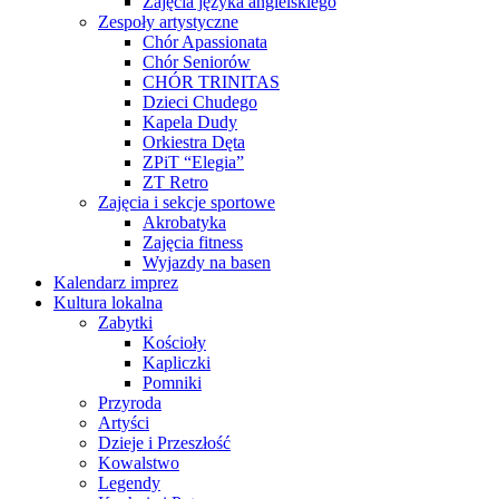
Zajęcia języka angielskiego
Zespoły artystyczne
Chór Apassionata
Chór Seniorów
CHÓR TRINITAS
Dzieci Chudego
Kapela Dudy
Orkiestra Dęta
ZPiT “Elegia”
ZT Retro
Zajęcia i sekcje sportowe
Akrobatyka
Zajęcia fitness
Wyjazdy na basen
Kalendarz imprez
Kultura lokalna
Zabytki
Kościoły
Kapliczki
Pomniki
Przyroda
Artyści
Dzieje i Przeszłość
Kowalstwo
Legendy