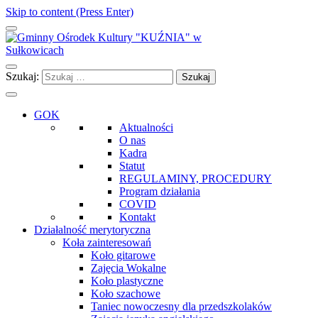
Skip to content (Press Enter)
Gminny Ośrodek Kultury "KUŹNIA" w Sułkowicach
Szukaj:
GOK
Aktualności
O nas
Kadra
Statut
REGULAMINY, PROCEDURY
Program działania
COVID
Kontakt
Działalność merytoryczna
Koła zainteresowań
Koło gitarowe
Zajęcia Wokalne
Koło plastyczne
Koło szachowe
Taniec nowoczesny dla przedszkolaków