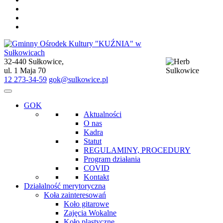
32-440 Sułkowice,
Gminny Ośrodek Kultury "KUŹNIA" w Sułkowicach
ul. 1 Maja 70
12 273-34-59
gok@sulkowice.pl
GOK
Aktualności
O nas
Kadra
Statut
REGULAMINY, PROCEDURY
Program działania
COVID
Kontakt
Działalność merytoryczna
Koła zainteresowań
Koło gitarowe
Zajęcia Wokalne
Koło plastyczne