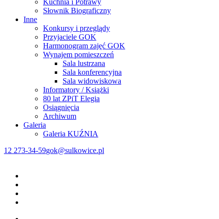
Kuchnia i Potrawy
Słownik Biograficzny
Inne
Konkursy i przeglądy
Przyjaciele GOK
Harmonogram zajęć GOK
Wynajem pomieszczeń
Sala lustrzana
Sala konferencyjna
Sala widowiskowa
Informatory / Książki
80 lat ZPiT Elegia
Osiągnięcia
Archiwum
Galeria
Galeria KUŹNIA
12 273-34-59
gok@sulkowice.pl