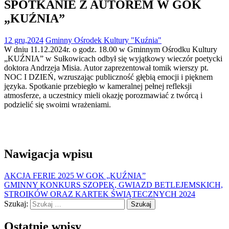
SPOTKANIE Z AUTOREM W GOK
„KUŹNIA”
12 gru,2024
Gminny Ośrodek Kultury "Kuźnia"
W dniu 11.12.2024r. o godz. 18.00 w Gminnym Ośrodku Kultury
„KUŹNIA” w Sułkowicach odbył się wyjątkowy wieczór poetycki
doktora Andrzeja Misia. Autor zaprezentował tomik wierszy pt.
NOC I DZIEŃ, wzruszając publiczność głębią emocji i pięknem
języka. Spotkanie przebiegło w kameralnej pełnej refleksji
atmosferze, a uczestnicy mieli okazję porozmawiać z twórcą i
podzielić się swoimi wrażeniami.
Nawigacja wpisu
AKCJA FERIE 2025 W GOK „KUŹNIA”
GMINNY KONKURS SZOPEK, GWIAZD BETLEJEMSKICH,
STROIKÓW ORAZ KARTEK ŚWIĄTECZNYCH 2024
Szukaj:
Ostatnie wpisy