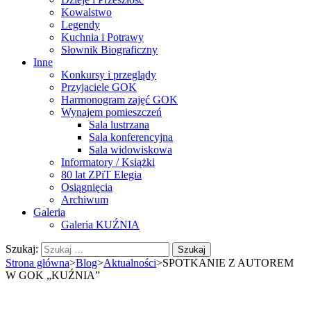
Kowalstwo
Legendy
Kuchnia i Potrawy
Słownik Biograficzny
Inne
Konkursy i przeglądy
Przyjaciele GOK
Harmonogram zajęć GOK
Wynajem pomieszczeń
Sala lustrzana
Sala konferencyjna
Sala widowiskowa
Informatory / Książki
80 lat ZPiT Elegia
Osiągnięcia
Archiwum
Galeria
Galeria KUŹNIA
Szukaj:
Strona główna
>
Blog
>
Aktualności
>
SPOTKANIE Z AUTOREM
W GOK „KUŹNIA”