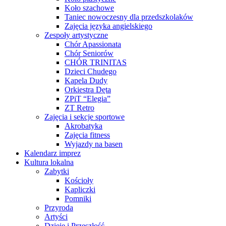
Koło szachowe
Taniec nowoczesny dla przedszkolaków
Zajęcia języka angielskiego
Zespoły artystyczne
Chór Apassionata
Chór Seniorów
CHÓR TRINITAS
Dzieci Chudego
Kapela Dudy
Orkiestra Dęta
ZPiT “Elegia”
ZT Retro
Zajęcia i sekcje sportowe
Akrobatyka
Zajęcia fitness
Wyjazdy na basen
Kalendarz imprez
Kultura lokalna
Zabytki
Kościoły
Kapliczki
Pomniki
Przyroda
Artyści
Dzieje i Przeszłość