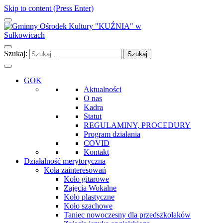
Skip to content (Press Enter)
Gminny Ośrodek Kultury "KUŹNIA" w Sułkowicach
Szukaj:
GOK
Aktualności
O nas
Kadra
Statut
REGULAMINY, PROCEDURY
Program działania
COVID
Kontakt
Działalność merytoryczna
Koła zainteresowań
Koło gitarowe
Zajęcia Wokalne
Koło plastyczne
Koło szachowe
Taniec nowoczesny dla przedszkolaków