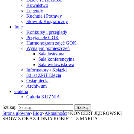
Kowalstwo
Legendy
Kuchnia i Potrawy
Słownik Biograficzny
Inne
Konkursy i przeglądy
Przyjaciele GOK
Harmonogram zajęć GOK
Wynajem pomieszczeń
Sala lustrzana
Sala konferencyjna
Sala widowiskowa
Informatory / Książki
80 lat ZPiT Elegia
Osiągnięcia
Archiwum
Galeria
Galeria KUŹNIA
Szukaj:
Strona główna
>
Blog
>
Aktualności
>
KONCERT JĘDROWSKI
SHOW Z OKAZJI DNIA KOBIET – 8 MARCA