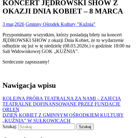
KONCERT JĘDROWSKI SHOW Z
OKAZJI DNIA KOBIET – 8 MARCA
3 mar,2026
Gminny Ośrodek Kultury "Kuźnia"
Przypominamy wszystkim, którzy posiadają bilety na koncert
JĘDROWSKI SHOW z okazji Dnia Kobiet, że to wydarzenie
odbędzie się już w tę niedzielę (08.03.2026r.) o godzinie 18:00 na
Sali Widowiskowej GOK „KUŹNIA”.
Serdecznie zapraszamy!
Nawigacja wpisu
KOLEJNA PRÓBA TEATRALNA ZA NAMI – ZAJĘCIA
TEATRALNE DOFINANSOWANE PRZEZ FUNDACJE
ORLEN
DZIEŃ KOBIET Z GMINNYM OŚRODKIEM KULTURY
„KUŹNIA” W SUŁKOWICACH
Szukaj: