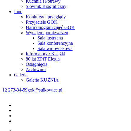
Kuchnia i Potrawy
Słownik Biograficzny
Inne
Konkursy i przeglądy
Przyjaciele GOK
Harmonogram zajęć GOK
Wynajem pomieszczeń
Sala lustrzana
Sala konferencyjna
Sala widowiskowa
Informatory / Książki
80 lat ZPiT Elegia
Osiągnięcia
Archiwum
Galeria
Galeria KUŹNIA
12 273-34-59
gok@sulkowice.pl