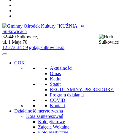
32-440 Sułkowice,
Gminny Ośrodek Kultury "KUŹNIA" w Sułkowicach
ul. 1 Maja 70
12 273-34-59
gok@sulkowice.pl
GOK
Aktualności
O nas
Kadra
Statut
REGULAMINY, PROCEDURY
Program działania
COVID
Kontakt
Działalność merytoryczna
Koła zainteresowań
Koło gitarowe
Zajęcia Wokalne
Koło plastyczne