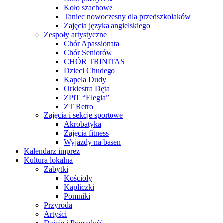
Koło szachowe
Taniec nowoczesny dla przedszkolaków
Zajęcia języka angielskiego
Zespoły artystyczne
Chór Apassionata
Chór Seniorów
CHÓR TRINITAS
Dzieci Chudego
Kapela Dudy
Orkiestra Dęta
ZPiT “Elegia”
ZT Retro
Zajęcia i sekcje sportowe
Akrobatyka
Zajęcia fitness
Wyjazdy na basen
Kalendarz imprez
Kultura lokalna
Zabytki
Kościoły
Kapliczki
Pomniki
Przyroda
Artyści
Dzieje i Przeszłość