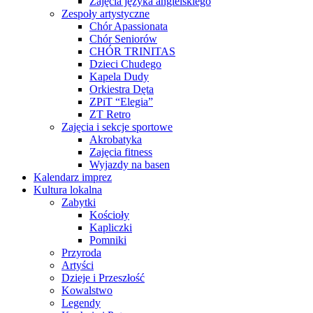
Zajęcia języka angielskiego
Zespoły artystyczne
Chór Apassionata
Chór Seniorów
CHÓR TRINITAS
Dzieci Chudego
Kapela Dudy
Orkiestra Dęta
ZPiT “Elegia”
ZT Retro
Zajęcia i sekcje sportowe
Akrobatyka
Zajęcia fitness
Wyjazdy na basen
Kalendarz imprez
Kultura lokalna
Zabytki
Kościoły
Kapliczki
Pomniki
Przyroda
Artyści
Dzieje i Przeszłość
Kowalstwo
Legendy