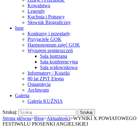
Kowalstwo
Legendy
Kuchnia i Potrawy
Słownik Biograficzny
Inne
Konkursy i przeglądy
Przyjaciele GOK
Harmonogram zajęć GOK
Wynajem pomieszczeń
Sala lustrzana
Sala konferencyjna
Sala widowiskowa
Informatory / Książki
80 lat ZPiT Elegia
Osiągnięcia
Archiwum
Galeria
Galeria KUŹNIA
Szukaj:
Strona główna
>
Blog
>
Aktualności
>
WYNIKI X POWIATOWEGO
FESTIWALU PIOSENKI ANGIELSKIEJ