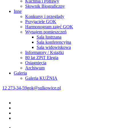
Kuchnia i Potrawy
Słownik Biograficzny
Inne
Konkursy i przeglądy
Przyjaciele GOK
Harmonogram zajęć GOK
Wynajem pomieszczeń
Sala lustrzana
Sala konferencyjna
Sala widowiskowa
Informatory / Książki
80 lat ZPiT Elegia
Osiągnięcia
Archiwum
Galeria
Galeria KUŹNIA
12 273-34-59
gok@sulkowice.pl