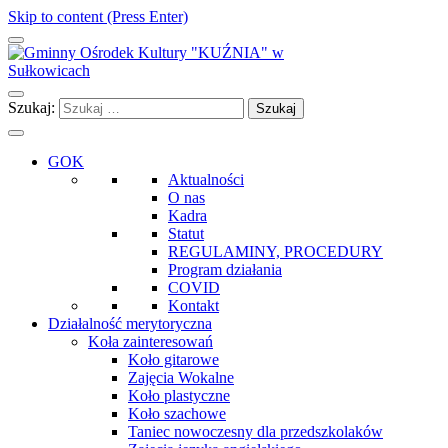
Skip to content (Press Enter)
Gminny Ośrodek Kultury "KUŹNIA" w Sułkowicach
Szukaj:
GOK
Aktualności
O nas
Kadra
Statut
REGULAMINY, PROCEDURY
Program działania
COVID
Kontakt
Działalność merytoryczna
Koła zainteresowań
Koło gitarowe
Zajęcia Wokalne
Koło plastyczne
Koło szachowe
Taniec nowoczesny dla przedszkolaków