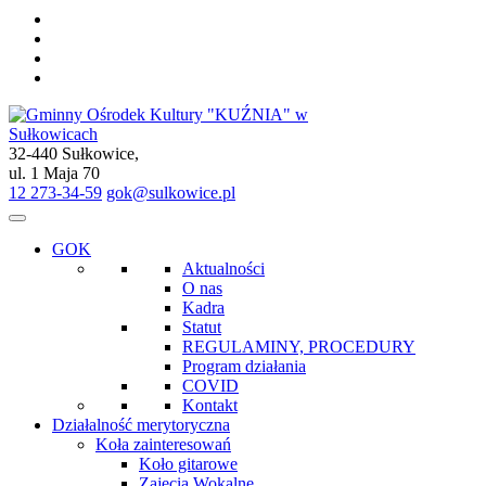
32-440 Sułkowice,
Gminny Ośrodek Kultury "KUŹNIA" w Sułkowicach
ul. 1 Maja 70
12 273-34-59
gok@sulkowice.pl
GOK
Aktualności
O nas
Kadra
Statut
REGULAMINY, PROCEDURY
Program działania
COVID
Kontakt
Działalność merytoryczna
Koła zainteresowań
Koło gitarowe
Zajęcia Wokalne