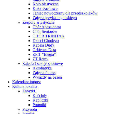
Koło plastyczne
Koło szachowe
Taniec nowoczesny dla przedszkolaków
Zajęcia języka angielskiego
Zespoły artystyczne
Chór Apassionata
Chór Seniorów
CHÓR TRINITAS
Dzieci Chudego
Kapela Dudy
Orkiestra Dęta
ZPiT “Elegia”
ZT Retro
Zajęcia i sekcje sportowe
Akrobatyka
Zajęcia fitness
Wyjazdy na basen
Kalendarz imprez
Kultura lokalna
Zabytki
Kościoły
Kapliczki
Pomniki
Przyroda
Artyści