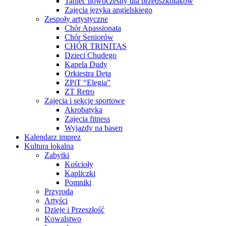
Taniec nowoczesny dla przedszkolaków
Zajęcia języka angielskiego
Zespoły artystyczne
Chór Apassionata
Chór Seniorów
CHÓR TRINITAS
Dzieci Chudego
Kapela Dudy
Orkiestra Dęta
ZPiT “Elegia”
ZT Retro
Zajęcia i sekcje sportowe
Akrobatyka
Zajęcia fitness
Wyjazdy na basen
Kalendarz imprez
Kultura lokalna
Zabytki
Kościoły
Kapliczki
Pomniki
Przyroda
Artyści
Dzieje i Przeszłość
Kowalstwo