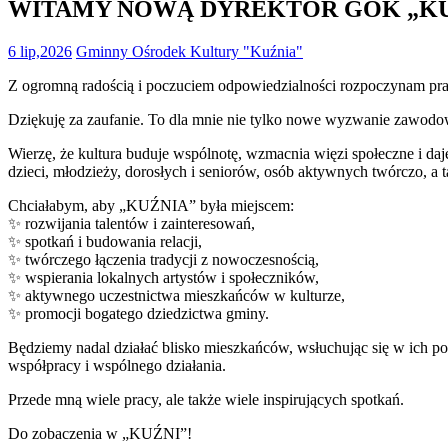
WITAMY NOWĄ DYREKTOR GOK „KU
6 lip,2026
Gminny Ośrodek Kultury "Kuźnia"
Z ogromną radością i poczuciem odpowiedzialności rozpoczynam p
Dziękuję za zaufanie. To dla mnie nie tylko nowe wyzwanie zawodo
Wierzę, że kultura buduje wspólnotę, wzmacnia więzi społeczne i daje
dzieci, młodzieży, dorosłych i seniorów, osób aktywnych twórczo, a t
Chciałabym, aby „KUŹNIA” była miejscem:
✨
rozwijania talentów i zainteresowań,
✨
spotkań i budowania relacji,
✨
twórczego łączenia tradycji z nowoczesnością,
✨
wspierania lokalnych artystów i społeczników,
✨
aktywnego uczestnictwa mieszkańców w kulturze,
✨
promocji bogatego dziedzictwa gminy.
Będziemy nadal działać blisko mieszkańców, wsłuchując się w ich pot
współpracy i wspólnego działania.
Przede mną wiele pracy, ale także wiele inspirujących spotkań.
Do zobaczenia w „KUŹNI”!