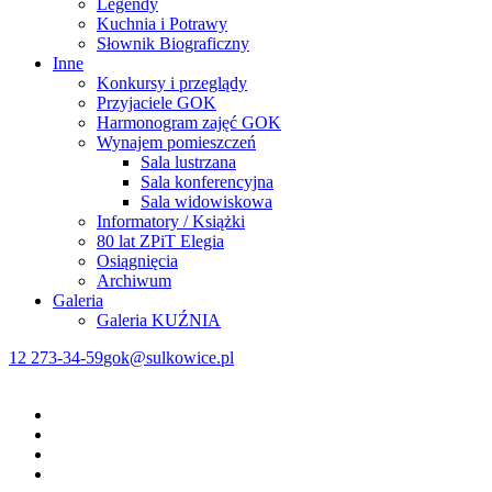
Legendy
Kuchnia i Potrawy
Słownik Biograficzny
Inne
Konkursy i przeglądy
Przyjaciele GOK
Harmonogram zajęć GOK
Wynajem pomieszczeń
Sala lustrzana
Sala konferencyjna
Sala widowiskowa
Informatory / Książki
80 lat ZPiT Elegia
Osiągnięcia
Archiwum
Galeria
Galeria KUŹNIA
12 273-34-59
gok@sulkowice.pl