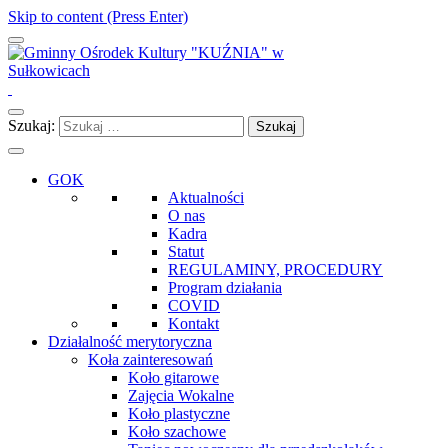
Skip to content (Press Enter)
Gminny Ośrodek Kultury "KUŹNIA" w Sułkowicach
Szukaj:
GOK
Aktualności
O nas
Kadra
Statut
REGULAMINY, PROCEDURY
Program działania
COVID
Kontakt
Działalność merytoryczna
Koła zainteresowań
Koło gitarowe
Zajęcia Wokalne
Koło plastyczne
Koło szachowe