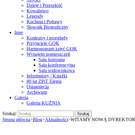
Dzieje i Przeszłość
Kowalstwo
Legendy
Kuchnia i Potrawy
Słownik Biograficzny
Inne
Konkursy i przeglądy
Przyjaciele GOK
Harmonogram zajęć GOK
Wynajem pomieszczeń
Sala lustrzana
Sala konferencyjna
Sala widowiskowa
Informatory / Książki
80 lat ZPiT Elegia
Osiągnięcia
Archiwum
Galeria
Galeria KUŹNIA
Szukaj:
Strona główna
>
Blog
>
Aktualności
>
WITAMY NOWĄ DYREKTOR 