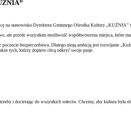
ŹNIA”
racę na stanowisku Dyrektora Gminnego Ośrodka Kultury „KUŹNIA” 
we, ale przede wszystkim możliwość współtworzenia miejsca, które m
 poczucie bezpieczeństwa. Dlatego moją ambicją jest rozwijanie „Kuźni”
akże tych, którzy dopiero chcą odkryć swoje pasje.
rzeby i docierając do wszystkich sołectw. Chcemy, aby kultura była obe